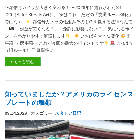
〜赤信号カメラが大きく変わる！〜 2026年に施行されたSB
720（Safer Streets Act）。 実はこれ、ただの「交通ルール強化」
ではなく…
赤信号カメラの仕組みそのものを変える法律なんで
す
「罰金が安くなる？」「免許に影響しない？」 気になるポイ
ントをわかりやすく解説します
いちばん大きな変化
刑
事罰 → 民事罰へ これが今回の最大のポイントです
これまで
（旧ルール） 刑事罰扱い ...
もっと読む
知っていましたか？アメリカのライセンス
プレートの種類
03.14.2026 | カテゴリー,
スタッフ日記