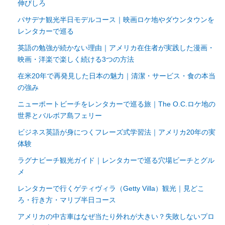
伸びしろ
パサデナ観光半日モデルコース｜映画ロケ地やダウンタウンを
レンタカーで巡る
英語の勉強が続かない理由｜アメリカ在住者が実践した漫画・
映画・洋楽で楽しく続ける3つの方法
在米20年で再発見した日本の魅力｜清潔・サービス・食の本当
の強み
ニューポートビーチをレンタカーで巡る旅｜The O.C.ロケ地の
世界とバルボア島フェリー
ビジネス英語が身につくフレーズ式学習法｜アメリカ20年の実
体験
ラグナビーチ観光ガイド｜レンタカーで巡る穴場ビーチとグル
メ
レンタカーで行くゲティヴィラ（Getty Villa）観光｜見どこ
ろ・行き方・マリブ半日コース
アメリカの中古車はなぜ当たり外れが大きい？失敗しないプロ