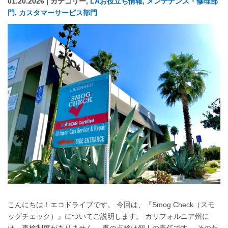
01.20.2026 | カテゴリー,
LAお役立ち情報
,
メンテナンス・修理部
門
,
カスタマーサービス部門
こんにちは！エコドライブです。 今回は、『Smog Check（スモ
ッグチェック）』についてご説明します。 カリフォルニア州に
は、車検制度がありません。 車の点検は個人の責任です。 そのた