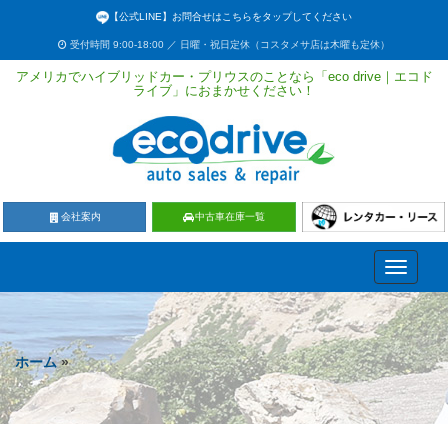
【公式LINE】お問合せはこちらをタップしてください
受付時間 9:00-18:00 ／ 日曜・祝日定休（コスタメサ店は木曜も定休）
アメリカでハイブリッドカー・プリウスのことなら「eco drive｜エコド
ライブ」におまかせください！
会社案内
中古車在庫一覧
Toggle
navigati
ホーム
»