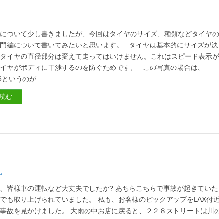
ヤについて少し書きましたが、今回はタイヤのサイズ、種類などタイヤ
門編について書いてみたいと思います。 タイヤは基本的にサイズが決
てタイヤの直径部分は変えて走ってはいけません。これはスピード表示
イヤがボディに干渉するのを防ぐためです。 この写真の場合は、
16というのが...
読む
し
、皆様車の運転など大丈夫でしたか? あちらこちらで事故が起きていた
でも取り上げられていました。 私も、お客様のピックアップをLAX付
事故を見かけました。 大雨の中お店に戻ると、２２８ストリートは川