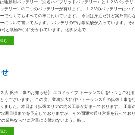
は駆動用バッテリー（別名ハイブリッドバッテリー）と１２Vバッテリ
バッテリー）の二つのバッテリーが有ります。 １２Vのバッテリーはハイ
ーでなくてもすべての車に付いています。 今回は身近だけど案外知ら
ーについて書いてみます。 バッテリの中は希硫酸が入っています。そ
+)と陰極板(-)に分かれています。化学反応で...
読む
らせ
ス店 拡張工事のお知らせ】 エコドライブ トーランス店をいつもご利用
とうございます。 この度、業務拡大に伴いトーランス店の拡張工事を
りました。本日より拡張エリアの内装工事が始まっております。 工事
の2週目頃までを予定しておりますが、その間通常通り営業を行ってお
常の業務ならびに営業に支障のないよう、時...
読む