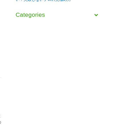
Categories
の
が
近
の