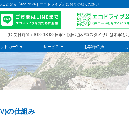
のことなら「eco drive｜エコドライブ」におまかせください！
(
受付時間：9:00-18:00 日曜・祝日定休 *コスタメサ店は木曜も定
ッドカー?
サービス
お客様の声
お
V)の仕組み