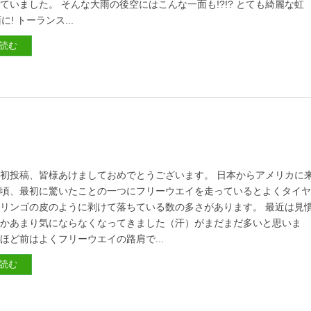
ていました。 そんな大雨の後空にはこんな一面も!?!? とても綺麗な虹
! トーランス...
読む
初投稿、皆様あけましておめでとうございます。 日本からアメリカに
の頃、最初に驚いたことの一つにフリーウエイを走っているとよくタイ
リンゴの皮のように剥けて落ちている数の多さがあります。 最近は見
のかあまり気にならなくなってきました（汗）がまだまだ多いと思いま
年ほど前はよくフリーウエイの路肩で...
読む