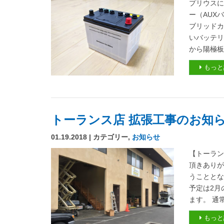
プリウスに
ー（AUX
ブリッドカ
いバッテリ
から陽極板(
もっと
トーランス店 拡張工事のお知
01.19.2018 | カテゴリー,
お知らせ
【トーラン
頂きありが
うこととな
予定は2月
ます。 通
もっと