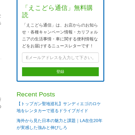
「えこどら通信」無料購
読
な
れ
「えこどら通信」は、お店からのお知ら
せ・各種キャンペーン情報・カリフォル
ニアの生活事情・車に関する便利情報な
どをお届けするニュースレターです！
Recent Posts
行
【トップガン聖地巡礼】サンディエゴのロケ
の
地をレンタカーで巡るドライブガイド
り
海外から見た日本の魅力と課題｜LA在住20年
が実感した強みと伸びしろ