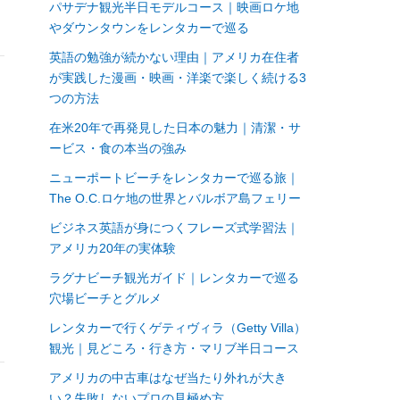
パサデナ観光半日モデルコース｜映画ロケ地
やダウンタウンをレンタカーで巡る
英語の勉強が続かない理由｜アメリカ在住者
が実践した漫画・映画・洋楽で楽しく続ける3
つの方法
在米20年で再発見した日本の魅力｜清潔・サ
ービス・食の本当の強み
ニューポートビーチをレンタカーで巡る旅｜
The O.C.ロケ地の世界とバルボア島フェリー
だ
ビジネス英語が身につくフレーズ式学習法｜
、
アメリカ20年の実体験
ラグナビーチ観光ガイド｜レンタカーで巡る
穴場ビーチとグルメ
レンタカーで行くゲティヴィラ（Getty Villa）
観光｜見どころ・行き方・マリブ半日コース
アメリカの中古車はなぜ当たり外れが大き
い？失敗しないプロの見極め方