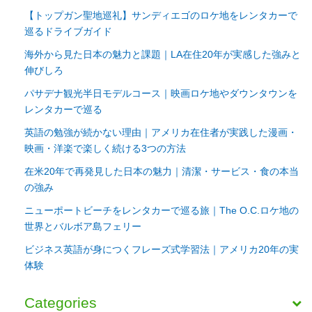
【トップガン聖地巡礼】サンディエゴのロケ地をレンタカーで
巡るドライブガイド
海外から見た日本の魅力と課題｜LA在住20年が実感した強みと
伸びしろ
パサデナ観光半日モデルコース｜映画ロケ地やダウンタウンを
レンタカーで巡る
英語の勉強が続かない理由｜アメリカ在住者が実践した漫画・
映画・洋楽で楽しく続ける3つの方法
在米20年で再発見した日本の魅力｜清潔・サービス・食の本当
の強み
ニューポートビーチをレンタカーで巡る旅｜The O.C.ロケ地の
世界とバルボア島フェリー
ビジネス英語が身につくフレーズ式学習法｜アメリカ20年の実
体験
Categories