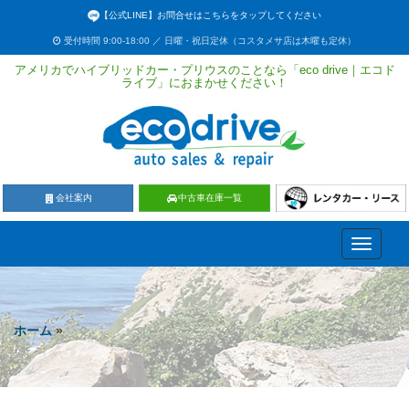
【公式LINE】お問合せはこちらをタップしてください
受付時間 9:00-18:00 ／ 日曜・祝日定休（コスタメサ店は木曜も定休）
アメリカでハイブリッドカー・プリウスのことなら「eco drive｜エコド
ライブ」におまかせください！
会社案内
中古車在庫一覧
Toggle
navigati
ホーム
»