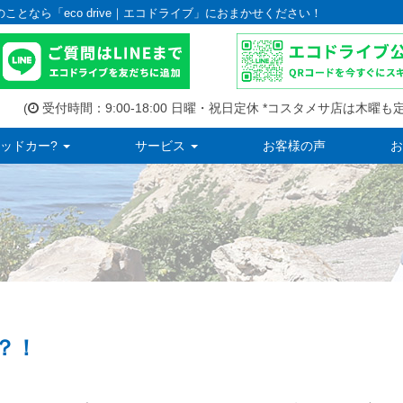
のことなら「eco drive｜エコドライブ」におまかせください！
(
受付時間：9:00-18:00 日曜・祝日定休 *コスタメサ店は木曜も定
ッドカー?
サービス
お客様の声
お
？！