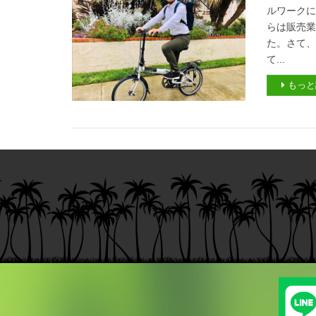
ルワークに
らは販売
た。さて
て...
もっと