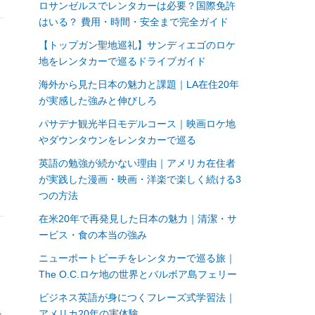
ロサンゼルスでレンタカーは必要？国際免許
はいる？ 費用・時間・安全まで完全ガイド
【トップガン聖地巡礼】サンディエゴのロケ
地をレンタカーで巡るドライブガイド
海外から見た日本の魅力と課題｜LA在住20年
が実感した強みと伸びしろ
パサデナ観光半日モデルコース｜映画ロケ地
やダウンタウンをレンタカーで巡る
英語の勉強が続かない理由｜アメリカ在住者
が実践した漫画・映画・洋楽で楽しく続ける3
つの方法
在米20年で再発見した日本の魅力｜清潔・サ
ービス・食の本当の強み
ニューポートビーチをレンタカーで巡る旅｜
The O.C.ロケ地の世界とバルボア島フェリー
ビジネス英語が身につくフレーズ式学習法｜
れ
アメリカ20年の実体験