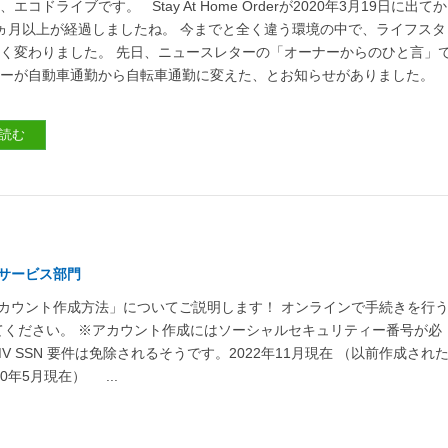
エコドライブです。 Stay At Home Orderが2020年3月19日に出てか
ヵ月以上が経過しましたね。 今までと全く違う環境の中で、ライフスタ
く変わりました。 先日、ニュースレターの「オーナーからのひと言」
ナーが自動車通勤から自転車通勤に変えた、とお知らせがありました。
読む
サービス部門
アカウント作成方法」についてご説明します！ オンラインで手続きを行
ください。 ※アカウント作成にはソーシャルセキュリティー番号が必
 SSN 要件は免除されるそうです。2022年11月現在 （以前作成され
年5月現在） ...