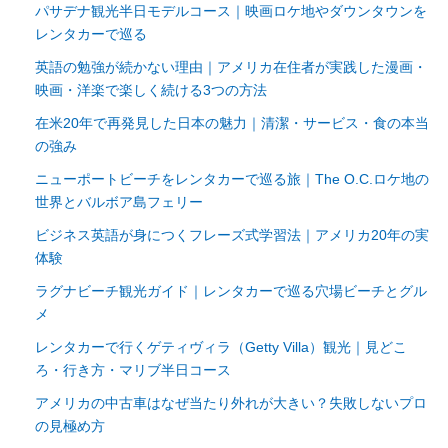
パサデナ観光半日モデルコース｜映画ロケ地やダウンタウンを
レンタカーで巡る
英語の勉強が続かない理由｜アメリカ在住者が実践した漫画・
映画・洋楽で楽しく続ける3つの方法
在米20年で再発見した日本の魅力｜清潔・サービス・食の本当
の強み
ニューポートビーチをレンタカーで巡る旅｜The O.C.ロケ地の
世界とバルボア島フェリー
ビジネス英語が身につくフレーズ式学習法｜アメリカ20年の実
体験
ラグナビーチ観光ガイド｜レンタカーで巡る穴場ビーチとグル
メ
レンタカーで行くゲティヴィラ（Getty Villa）観光｜見どこ
ろ・行き方・マリブ半日コース
アメリカの中古車はなぜ当たり外れが大きい？失敗しないプロ
の見極め方