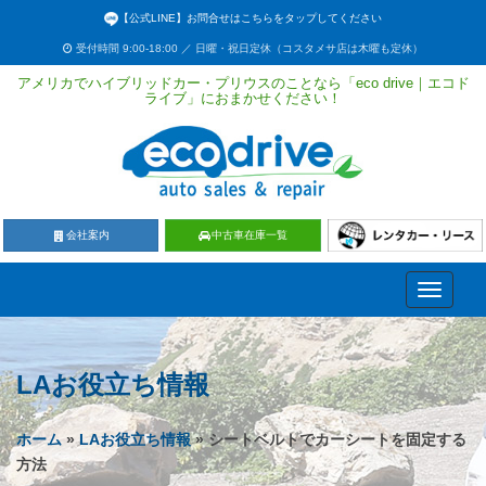
【公式LINE】お問合せはこちらをタップしてください
受付時間 9:00-18:00 ／ 日曜・祝日定休（コスタメサ店は木曜も定休）
アメリカでハイブリッドカー・プリウスのことなら「eco drive｜エコド
ライブ」におまかせください！
会社案内
中古車在庫一覧
Toggle
navigati
LAお役立ち情報
ホーム
»
LAお役立ち情報
» シートベルトでカーシートを固定する
方法