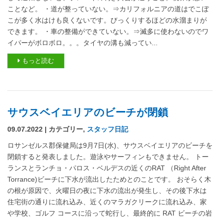
ことなど。 ・道が整っていない。⇒カリフォルニアの道はでこぼ
こが多く水はけも良くないです。びっくりするほどの水溜まりが
できます。 ・車の整備ができていない。⇒滅多に使わないのでワ
イパーがボロボロ。。。タイヤの溝も減ってい...
もっと読む
サウスベイエリアのビーチが閉鎖
09.07.2022 | カテゴリー,
スタッフ日記
ロサンゼルス郡保健局は9月7日(水)、サウスベイエリアのビーチを
閉鎖すると発表しました。遊泳やサーフィンもできません。 トー
ランスとランチョ・パロス・ベルデスの近くのRAT （Right After
Torrance)ビーチに下水が流出したためとのことです。 おそらく木
の根が原因で、火曜日の夜に下水の流出が発生し、その後下水は
住宅街の通りに流れ込み、近くのマラガクリークに流れ込み、家
や学校、ゴルフ コースに沿って蛇行し、最終的に RAT ビーチの岩