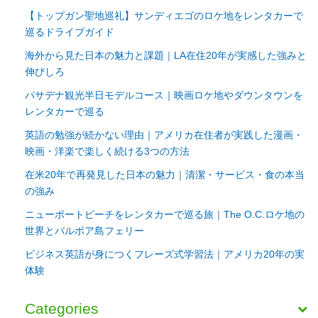
【トップガン聖地巡礼】サンディエゴのロケ地をレンタカーで
巡るドライブガイド
海外から見た日本の魅力と課題｜LA在住20年が実感した強みと
伸びしろ
パサデナ観光半日モデルコース｜映画ロケ地やダウンタウンを
レンタカーで巡る
英語の勉強が続かない理由｜アメリカ在住者が実践した漫画・
映画・洋楽で楽しく続ける3つの方法
在米20年で再発見した日本の魅力｜清潔・サービス・食の本当
の強み
ニューポートビーチをレンタカーで巡る旅｜The O.C.ロケ地の
世界とバルボア島フェリー
ビジネス英語が身につくフレーズ式学習法｜アメリカ20年の実
体験
Categories