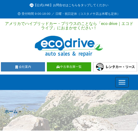
【公式LINE】お問合せはこちらをタップしてください
受付時間 9:00-18:00 ／ 日曜・祝日定休（コスタメサ店は木曜も定休）
アメリカでハイブリッドカー・プリウスのことなら「eco drive｜エコド
ライブ」におまかせください！
会社案内
中古車在庫一覧
Toggle
navigati
ホーム
»