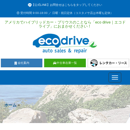
【公式LINE】お問合せはこちらをタップしてください
受付時間 9:00-18:00 ／ 日曜・祝日定休（コスタメサ店は木曜も定休）
アメリカでハイブリッドカー・プリウスのことなら「eco drive｜エコド
ライブ」におまかせください！
会社案内
中古車在庫一覧
Toggle
navigati
ホーム
»