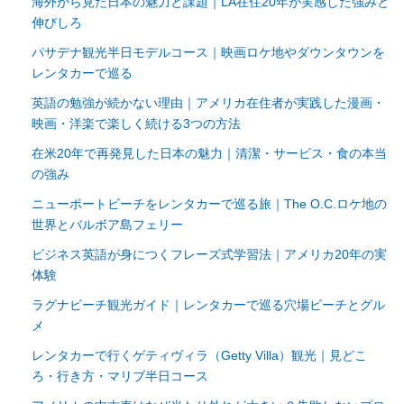
海外から見た日本の魅力と課題｜LA在住20年が実感した強みと
伸びしろ
パサデナ観光半日モデルコース｜映画ロケ地やダウンタウンを
レンタカーで巡る
英語の勉強が続かない理由｜アメリカ在住者が実践した漫画・
映画・洋楽で楽しく続ける3つの方法
在米20年で再発見した日本の魅力｜清潔・サービス・食の本当
の強み
ニューポートビーチをレンタカーで巡る旅｜The O.C.ロケ地の
世界とバルボア島フェリー
ビジネス英語が身につくフレーズ式学習法｜アメリカ20年の実
体験
ラグナビーチ観光ガイド｜レンタカーで巡る穴場ビーチとグル
メ
レンタカーで行くゲティヴィラ（Getty Villa）観光｜見どこ
ろ・行き方・マリブ半日コース