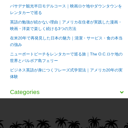
パサデナ観光半日モデルコース｜映画ロケ地やダウンタウンを
レンタカーで巡る
英語の勉強が続かない理由｜アメリカ在住者が実践した漫画・
映画・洋楽で楽しく続ける3つの方法
在米20年で再発見した日本の魅力｜清潔・サービス・食の本当
の強み
ニューポートビーチをレンタカーで巡る旅｜The O.C.ロケ地の
世界とバルボア島フェリー
ビジネス英語が身につくフレーズ式学習法｜アメリカ20年の実
体験
Categories