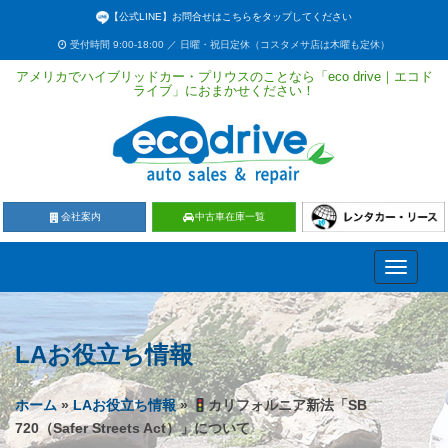
【公式LINE】お問合せはこちらをタップしてください
受付時間 9:00-18:00 ／ 日曜・祝日定休（コスタメサ店は木曜も定休）
アメリカでハイブリッドカー・プリウスのことなら「eco drive｜エコド
ライブ」におまかせください！
会社案内
中古車在庫一覧
Toggle
navigati
LAお役立ち情報
ホーム
»
LAお役立ち情報
»
カリフォルニア新法「SB
720（Safer Streets Act）」について