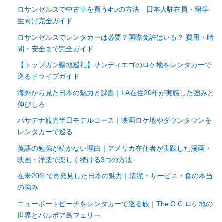
ロサンゼルスで中古車を買う4つの方法 日本人駐在員・留学
生向け完全ガイド
ロサンゼルスでレンタカーは必要？国際免許はいる？ 費用・時
間・安全まで完全ガイド
【トップガン聖地巡礼】サンディエゴのロケ地をレンタカーで
巡るドライブガイド
海外から見た日本の魅力と課題｜LA在住20年が実感した強みと
伸びしろ
パサデナ観光半日モデルコース｜映画ロケ地やダウンタウンを
レンタカーで巡る
英語の勉強が続かない理由｜アメリカ在住者が実践した漫画・
映画・洋楽で楽しく続ける3つの方法
在米20年で再発見した日本の魅力｜清潔・サービス・食の本当
の強み
ニューポートビーチをレンタカーで巡る旅｜The O.C.ロケ地の
世界とバルボア島フェリー