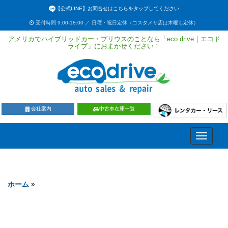
【公式LINE】お問合せはこちらをタップしてください
受付時間 9:00-18:00 ／ 日曜・祝日定休（コスタメサ店は木曜も定休）
アメリカでハイブリッドカー・プリウスのことなら「eco drive｜エコド
ライブ」におまかせください！
会社案内
中古車在庫一覧
Toggle
navigati
ホーム
»