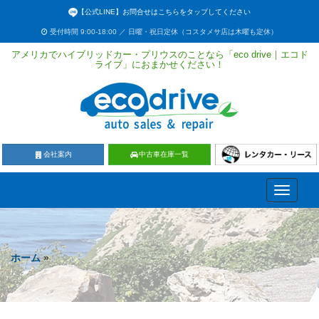
【公式LINE】お問合せはこちらをタップしてください
受付時間 9:00-18:00 ／ 日曜・祝日定休（コスタメサ店は木曜も定休）
アメリカでハイブリッドカー・プリウスのことなら「eco drive｜エコド
ライブ」におまかせください！
会社案内
中古車在庫一覧
Toggle
navigati
ホーム
»