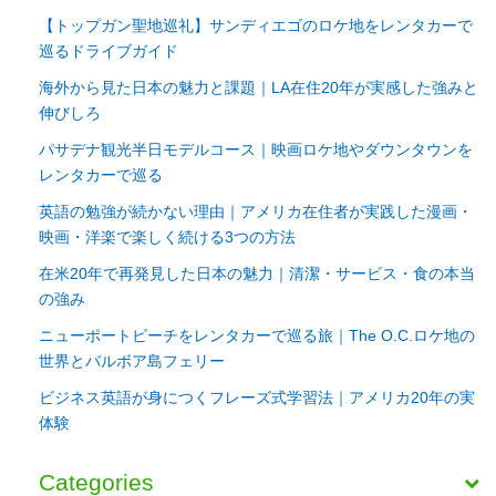
【トップガン聖地巡礼】サンディエゴのロケ地をレンタカーで
巡るドライブガイド
海外から見た日本の魅力と課題｜LA在住20年が実感した強みと
伸びしろ
パサデナ観光半日モデルコース｜映画ロケ地やダウンタウンを
レンタカーで巡る
英語の勉強が続かない理由｜アメリカ在住者が実践した漫画・
映画・洋楽で楽しく続ける3つの方法
在米20年で再発見した日本の魅力｜清潔・サービス・食の本当
の強み
ニューポートビーチをレンタカーで巡る旅｜The O.C.ロケ地の
世界とバルボア島フェリー
ビジネス英語が身につくフレーズ式学習法｜アメリカ20年の実
体験
Categories