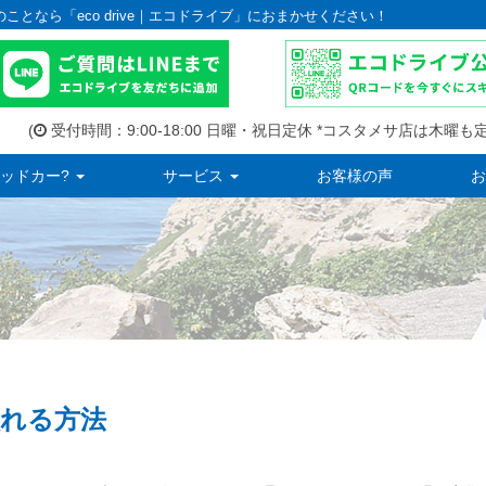
のことなら「eco drive｜エコドライブ」におまかせください！
(
受付時間：9:00-18:00 日曜・祝日定休 *コスタメサ店は木曜も定
ッドカー?
サービス
お客様の声
お
れる方法