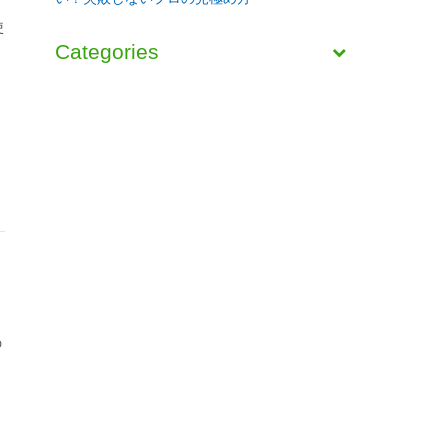
使
Categories
の