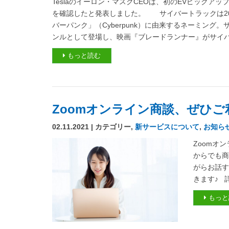
Teslaのイーロン・マスクCEOは、初のEVピックアップト
を確認したと発表しました。 サイバートラックは20
バーパンク」（Cyberpunk）に由来するネーミング
ンルとして登場し、映画『ブレードランナー』がサイバー
もっと読む
Zoomオンライン商談、ぜひ
02.11.2021 | カテゴリー,
新サービスについて
,
お知ら
Zoomオ
からでも商
がらお話す
きます♪ 詳
もっと