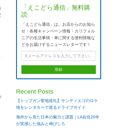
「えこどら通信」無料購
事
読
変
ヤ
「えこどら通信」は、お店からのお知ら
せ・各種キャンペーン情報・カリフォル
ニアの生活事情・車に関する便利情報な
どをお届けするニュースレターです！
を
Recent Posts
の
【トップガン聖地巡礼】サンディエゴのロケ
地をレンタカーで巡るドライブガイド
海外から見た日本の魅力と課題｜LA在住20年
が実感した強みと伸びしろ