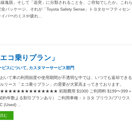
車線逸脱」そして「追突」に分類されることを、ご存知でしたか。これ
ケージ、それが「Toyota Safety Sense」トヨタセーフティセン
バーのミスや疲れ...
「エコ乗りプラン」
ービスについて
,
カスタマーサービス部門
において車の利用頻度や使用期間が不透明な中では、いつでも返却でき
ブルリース「エコ乗りプラン」の需要が大変高まってきております。
★★★★★★★★★★★★★ 初期費用 $1000 ご利用料 $199〜399
（※契約年数よる割引プランあり） ご利用車種：トヨタ プリウス/プリウス
(Used) ...
読む