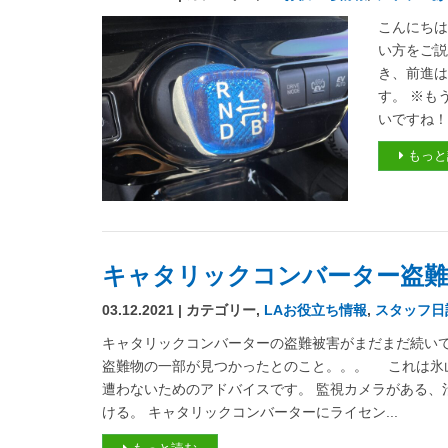
こんにちは
い方をご説
き、前進は
す。 ※も
いですね！
もっと
キャタリックコンバーター盗難
03.12.2021 | カテゴリー,
LAお役立ち情報
,
スタッフ日
キャタリックコンバーターの盗難被害がまだまだ続いてお
盗難物の一部が見つかったとのこと。。。 これは氷
遭わないためのアドバイスです。 監視カメラがある、
ける。 キャタリックコンバーターにライセン...