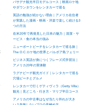
パサデナ観光半日モデルコース｜映画ロケ地
やダウンタウンをレンタカーで巡る
英語の勉強が続かない理由｜アメリカ在住者
が実践した漫画・映画・洋楽で楽しく続ける3
つの方法
在米20年で再発見した日本の魅力｜清潔・サ
ービス・食の本当の強み
い
ニューポートビーチをレンタカーで巡る旅｜
に
The O.C.ロケ地の世界とバルボア島フェリー
ウ
ビジネス英語が身につくフレーズ式学習法｜
アメリカ20年の実体験
ラグナビーチ観光ガイド｜レンタカーで巡る
穴場ビーチとグルメ
レンタカーで行くゲティヴィラ（Getty Villa）
観光｜見どころ・行き方・マリブ半日コース
アメリカの中古車はなぜ当たり外れが大き
い？失敗しないプロの見極め方