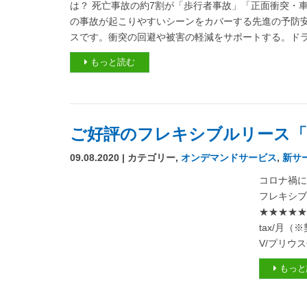
は？ 死亡事故の約7割が「歩行者事故」「正面衝突・
の事故が起こりやすいシーンをカバーする先進の予防安全パッ
スです。衝突の回避や被害の軽減をサポートする。ドライ
もっと読む
ご好評のフレキシブルリース
09.08.2020 | カテゴリー,
オンデマンドサービス
,
新サ
コロナ禍
フレキシ
★★★★★★
tax/月
V/プリウスC 
もっと