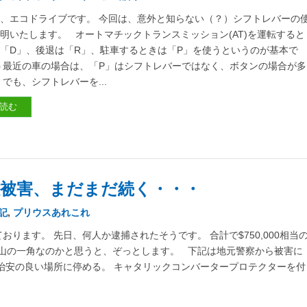
、エコドライブです。 今回は、意外と知らない（？）シフトレバーの
明いたします。 オートマチックトランスミッション(AT)を運転すると
「D」、後退は「R」、駐車するときは「P」を使うというのが基本で
う最近の車の場合は、「P」はシフトレバーではなく、ボタンの場合が多
 でも、シフトレバーを...
読む
被害、まだまだ続く・・・
記
,
プリウスあれこれ
ります。 先日、何人か逮捕されたそうです。 合計で$750,000相当
山の一角なのかと思うと、ぞっとします。 下記は地元警察から被害に
治安の良い場所に停める。 キャタリックコンバータープロテクターを付