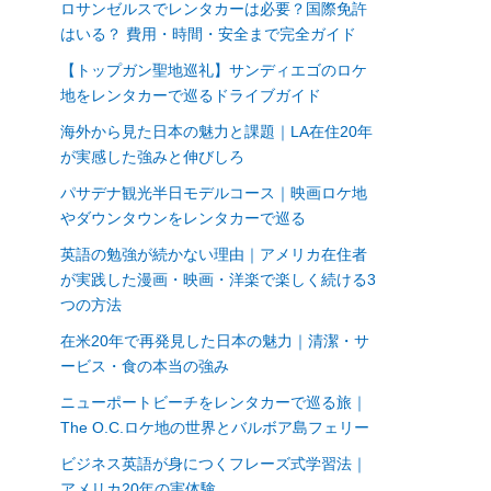
ロサンゼルスでレンタカーは必要？国際免許
はいる？ 費用・時間・安全まで完全ガイド
【トップガン聖地巡礼】サンディエゴのロケ
地をレンタカーで巡るドライブガイド
海外から見た日本の魅力と課題｜LA在住20年
が実感した強みと伸びしろ
パサデナ観光半日モデルコース｜映画ロケ地
やダウンタウンをレンタカーで巡る
英語の勉強が続かない理由｜アメリカ在住者
が実践した漫画・映画・洋楽で楽しく続ける3
つの方法
在米20年で再発見した日本の魅力｜清潔・サ
ービス・食の本当の強み
ニューポートビーチをレンタカーで巡る旅｜
The O.C.ロケ地の世界とバルボア島フェリー
ビジネス英語が身につくフレーズ式学習法｜
アメリカ20年の実体験