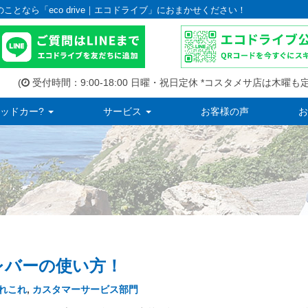
のことなら「eco drive｜エコドライブ」におまかせください！
(
受付時間：9:00-18:00 日曜・祝日定休 *コスタメサ店は木曜も定
ッドカー?
サービス
お客様の声
お
レバーの使い方！
れこれ
,
カスタマーサービス部門