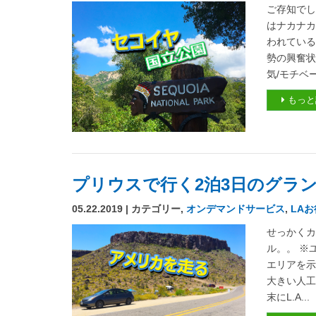
ご存知でし
はナカナカ
われている
勢の興奮状
気/モチベー
もっと
プリウスで行く2泊3日のグラ
05.22.2019 | カテゴリー,
オンデマンドサービス
,
LA
せっかく
ル。。 ※
エリアを示
大きい人工
末にL.A...