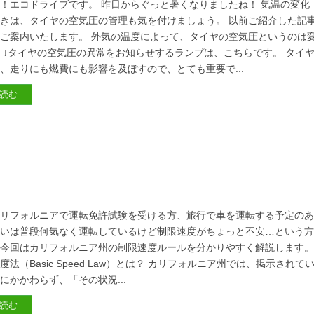
！エコドライブです。 昨日からぐっと暑くなりましたね！ 気温の変化
きは、タイヤの空気圧の管理も気を付けましょう。 以前ご紹介した記
ご案内いたします。 外気の温度によって、タイヤの空気圧というのは
 ↓タイヤの空気圧の異常をお知らせするランプは、こちらです。 タイ
、走りにも燃費にも影響を及ぼすので、とても重要で...
読む
カリフォルニアで運転免許試験を受ける方、旅行で車を運転する予定の
るいは普段何気なく運転しているけど制限速度がちょっと不安…という
、今回はカリフォルニア州の制限速度ルールを分かりやすく解説します
度法（Basic Speed Law）とは？ カリフォルニア州では、掲示されて
にかかわらず、「その状況...
読む