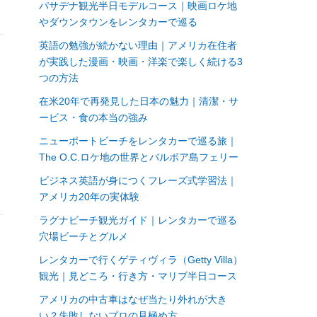
パサデナ観光半日モデルコース｜映画ロケ地
やダウンタウンをレンタカーで巡る
英語の勉強が続かない理由｜アメリカ在住者
が実践した漫画・映画・洋楽で楽しく続ける3
つの方法
在米20年で再発見した日本の魅力｜清潔・サ
ービス・食の本当の強み
ニューポートビーチをレンタカーで巡る旅｜
The O.C.ロケ地の世界とバルボア島フェリー
ビジネス英語が身につくフレーズ式学習法｜
アメリカ20年の実体験
ラグナビーチ観光ガイド｜レンタカーで巡る
穴場ビーチとグルメ
レンタカーで行くゲティヴィラ（Getty Villa）
観光｜見どころ・行き方・マリブ半日コース
アメリカの中古車はなぜ当たり外れが大き
い？失敗しないプロの見極め方