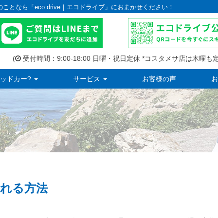
のことなら「eco drive｜エコドライブ」におまかせください！
(
受付時間：9:00-18:00 日曜・祝日定休 *コスタメサ店は木曜も定
ッドカー?
サービス
お客様の声
お
れる方法