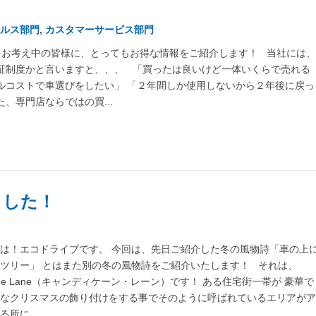
ルス部門
,
カスタマーサービス部門
をお考え中の皆様に、とってもお得な情報をご紹介します！ 当社には、
証制度かと言いますと、、、 「買ったは良いけど一体いくらで売れる
ルコストで車選びをしたい」 「２年間しか使用しないから２年後に戻っ
、専門店ならではの買...
きました！
は！エコドライブです。 今回は、先日ご紹介した冬の風物詩「車の上
ツリー」 とはまた別の冬の風物詩をご紹介いたします！ それは、
Cane Lane（キャンディケーン・レーン）です！ ある住宅街一帯が 豪華で
かなクリスマスの飾り付けをする事でそのように呼ばれているエリアが
所に...