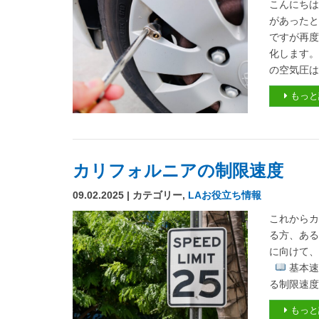
こんにちは
があったと
ですが再度
化します。
の空気圧は
もっと
カリフォルニアの制限速度
09.02.2025 | カテゴリー,
LAお役立ち情報
これから
る方、あ
に向けて
基本速
る制限速度
もっと