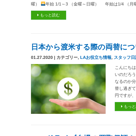
曜）
年始 1/1～3 （金曜～日曜） 年始は1/4 （
もっと読む
日本から渡米する際の両替につ
01.27.2020 | カテゴリー,
LAお役立ち情報
,
スタッフ日
こんにちは
いのだろう
なるのか分
替し過ぎて
円ですが、
もっと