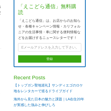
「えこどら通信」無料購
事
読
変
ヤ
「えこどら通信」は、お店からのお知ら
せ・各種キャンペーン情報・カリフォル
ニアの生活事情・車に関する便利情報な
どをお届けするニュースレターです！
あ
Recent Posts
方
【トップガン聖地巡礼】サンディエゴのロケ
。
地をレンタカーで巡るドライブガイド
い
海外から見た日本の魅力と課題｜LA在住20年
が実感した強みと伸びしろ