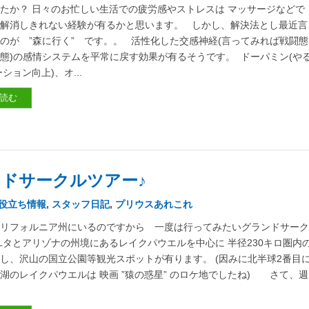
たか？ 日々のお忙しい生活での疲労感やストレスは マッサージなどで
解消しきれない経験が有るかと思います。 しかし、解決法とし最近言
のが ”森に行く” です。。 活性化した交感神経(言ってみれば戦闘態
態)の感情システムを平常に戻す効果が有るそうです。 ドーパミン(や
ション向上)、オ...
読む
ンドサークルツアー♪
お役立ち情報
,
スタッフ日記
,
プリウスあれこれ
カリフォルニア州にいるのですから 一度は行ってみたいグランドサー
ユタとアリゾナの州境にあるレイクパウエルを中心に 半径230キロ圏内
し、沢山の国立公園等観光スポットが有ります。 (因みに北半球2番目
湖のレイクパウエルは 映画 ”猿の惑星” のロケ地でしたね) さて、週