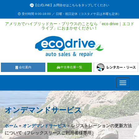
【公式LINE】お問合せはこちらをタップしてください
受付時間 9:00-18:00 ／ 日曜・祝日定休（コスタメサ店は木曜も定休）
アメリカでハイブリッドカー・プリウスのことなら「eco drive｜エコド
ライブ」におまかせください！
会社案内
中古車在庫一覧
Toggle
navigati
オンデマンドサービス
ホーム
»
オンデマンドサービス
» レジストレーションの更新方法
について（フレックスリースご利用者様専用）