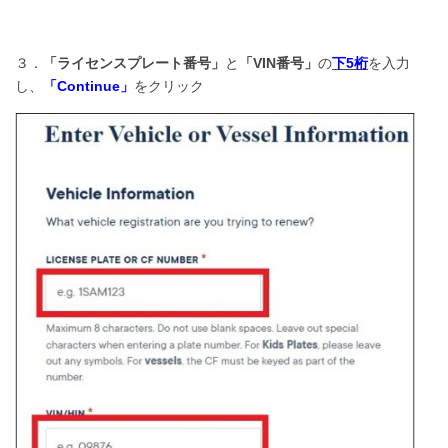
３．
「ライセンスプレート番号」
と
「VIN番号」
の
下5桁
を入力
し、
「Continue」
をクリック