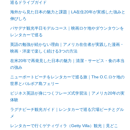
巡るドライブガイド
海外から見た日本の魅力と課題｜LA在住20年が実感した強みと
伸びしろ
パサデナ観光半日モデルコース｜映画ロケ地やダウンタウンを
レンタカーで巡る
英語の勉強が続かない理由｜アメリカ在住者が実践した漫画・
映画・洋楽で楽しく続ける3つの方法
在米20年で再発見した日本の魅力｜清潔・サービス・食の本当
の強み
ニューポートビーチをレンタカーで巡る旅｜The O.C.ロケ地の
世界とバルボア島フェリー
ビジネス英語が身につくフレーズ式学習法｜アメリカ20年の実
体験
ラグナビーチ観光ガイド｜レンタカーで巡る穴場ビーチとグル
メ
レンタカーで行くゲティヴィラ（Getty Villa）観光｜見どこ