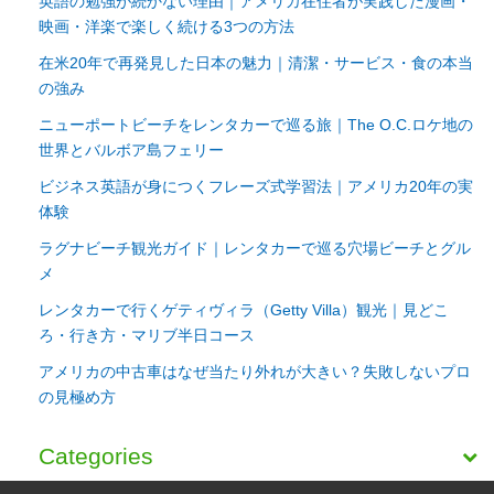
英語の勉強が続かない理由｜アメリカ在住者が実践した漫画・
映画・洋楽で楽しく続ける3つの方法
在米20年で再発見した日本の魅力｜清潔・サービス・食の本当
の強み
ニューポートビーチをレンタカーで巡る旅｜The O.C.ロケ地の
世界とバルボア島フェリー
ビジネス英語が身につくフレーズ式学習法｜アメリカ20年の実
体験
ラグナビーチ観光ガイド｜レンタカーで巡る穴場ビーチとグル
メ
レンタカーで行くゲティヴィラ（Getty Villa）観光｜見どこ
ろ・行き方・マリブ半日コース
アメリカの中古車はなぜ当たり外れが大きい？失敗しないプロ
の見極め方
Categories