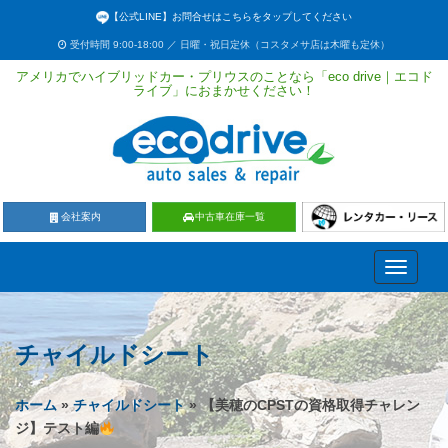
【公式LINE】お問合せはこちらをタップしてください
受付時間 9:00-18:00 ／ 日曜・祝日定休（コスタメサ店は木曜も定休）
アメリカでハイブリッドカー・プリウスのことなら「eco drive｜エコド
ライブ」におまかせください！
会社案内
中古車在庫一覧
Toggle
navigati
チャイルドシート
ホーム
»
チャイルドシート
» 【美穂のCPSTの資格取得チャレン
ジ】テスト編