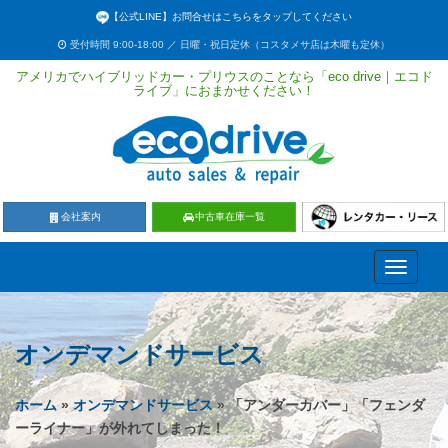
【公式LINE】お問合せはこちらをタップしてください
受付時間 9:00-18:00 ／ 日曜・祝日定休（コスタメサ店は木曜も定休）
アメリカでハイブリッドカー・プリウスのことなら「eco drive｜エコド
ライブ」におまかせください！
会社案内
中古車在庫一覧
Toggle
navigati
オンデマンドサービス
ホーム
»
オンデマンドサービス
» 「アンダーカバー」「フェンダ
ーライナー」が外れてしまった！