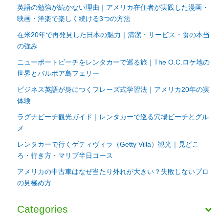
英語の勉強が続かない理由｜アメリカ在住者が実践した漫画・
映画・洋楽で楽しく続ける3つの方法
在米20年で再発見した日本の魅力｜清潔・サービス・食の本当
の強み
ニューポートビーチをレンタカーで巡る旅｜The O.C.ロケ地の
世界とバルボア島フェリー
ビジネス英語が身につくフレーズ式学習法｜アメリカ20年の実
体験
ラグナビーチ観光ガイド｜レンタカーで巡る穴場ビーチとグル
メ
レンタカーで行くゲティヴィラ（Getty Villa）観光｜見どこ
ろ・行き方・マリブ半日コース
アメリカの中古車はなぜ当たり外れが大きい？失敗しないプロ
の見極め方
Categories