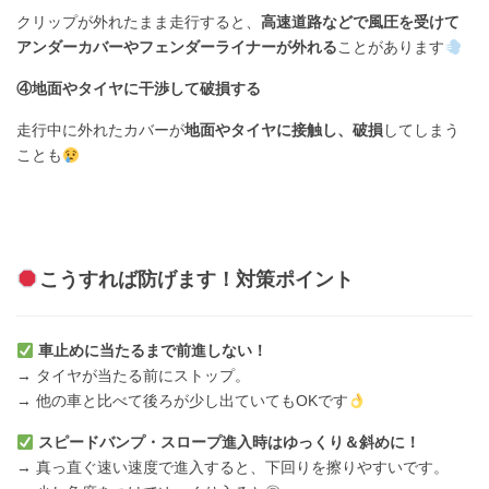
クリップが外れたまま走行すると、
高速道路などで風圧を受けて
アンダーカバーやフェンダーライナーが外れる
ことがあります
④地面やタイヤに干渉して破損する
走行中に外れたカバーが
地面やタイヤに接触し、破損
してしまう
ことも
こうすれば防げます！対策ポイント
車止めに当たるまで前進しない！
→ タイヤが当たる前にストップ。
→ 他の車と比べて後ろが少し出ていてもOKです
スピードバンプ・スロープ進入時はゆっくり＆斜めに！
→ 真っ直ぐ速い速度で進入すると、下回りを擦りやすいです。