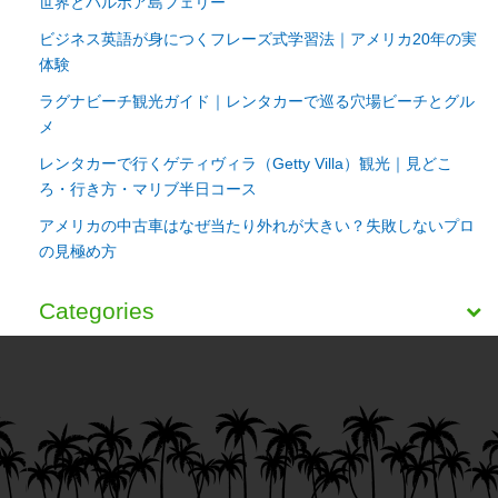
世界とバルボア島フェリー
ビジネス英語が身につくフレーズ式学習法｜アメリカ20年の実
体験
ラグナビーチ観光ガイド｜レンタカーで巡る穴場ビーチとグル
メ
レンタカーで行くゲティヴィラ（Getty Villa）観光｜見どこ
ろ・行き方・マリブ半日コース
アメリカの中古車はなぜ当たり外れが大きい？失敗しないプロ
の見極め方
Categories