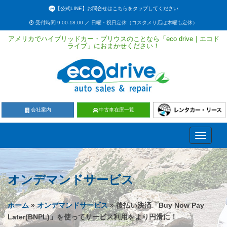
【公式LINE】お問合せはこちらをタップしてください
受付時間 9:00-18:00 ／ 日曜・祝日定休（コスタメサ店は木曜も定休）
アメリカでハイブリッドカー・プリウスのことなら「eco drive｜エコド
ライブ」におまかせください！
会社案内
中古車在庫一覧
Toggle
navigati
オンデマンドサービス
ホーム
»
オンデマンドサービス
» 後払い決済「Buy Now Pay
Later(BNPL)」を使ってサービス利用をより円滑に！