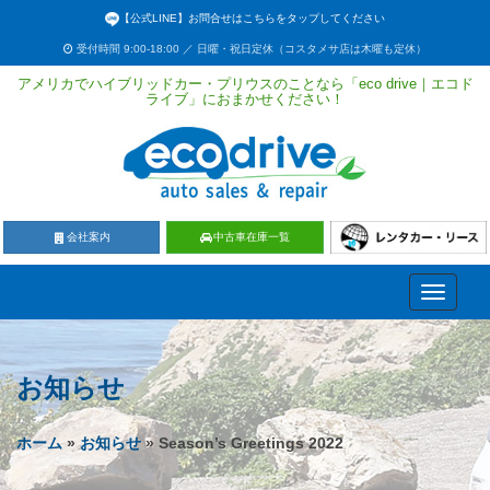
【公式LINE】お問合せはこちらをタップしてください
受付時間 9:00-18:00 ／ 日曜・祝日定休（コスタメサ店は木曜も定休）
アメリカでハイブリッドカー・プリウスのことなら「eco drive｜エコド
ライブ」におまかせください！
会社案内
中古車在庫一覧
Toggle
navigati
お知らせ
ホーム
»
お知らせ
» Season’s Greetings 2022