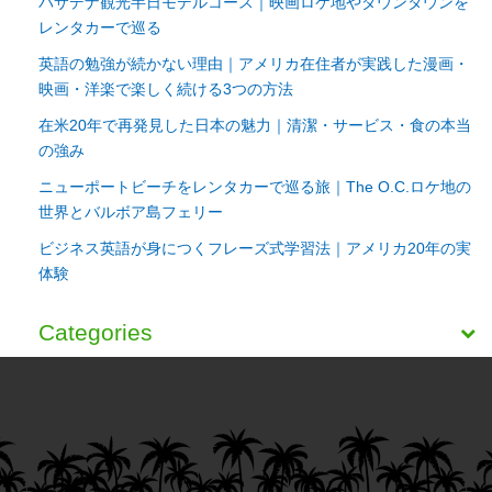
パサデナ観光半日モデルコース｜映画ロケ地やダウンタウンを
レンタカーで巡る
英語の勉強が続かない理由｜アメリカ在住者が実践した漫画・
映画・洋楽で楽しく続ける3つの方法
在米20年で再発見した日本の魅力｜清潔・サービス・食の本当
の強み
ニューポートビーチをレンタカーで巡る旅｜The O.C.ロケ地の
世界とバルボア島フェリー
ビジネス英語が身につくフレーズ式学習法｜アメリカ20年の実
体験
Categories