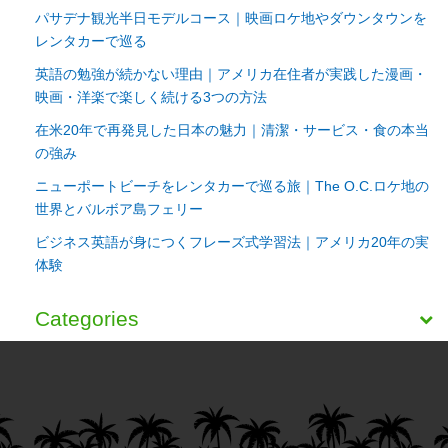
パサデナ観光半日モデルコース｜映画ロケ地やダウンタウンを
レンタカーで巡る
英語の勉強が続かない理由｜アメリカ在住者が実践した漫画・
映画・洋楽で楽しく続ける3つの方法
在米20年で再発見した日本の魅力｜清潔・サービス・食の本当
の強み
ニューポートビーチをレンタカーで巡る旅｜The O.C.ロケ地の
世界とバルボア島フェリー
ビジネス英語が身につくフレーズ式学習法｜アメリカ20年の実
体験
Categories