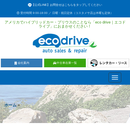
【公式LINE】お問合せはこちらをタップしてください
受付時間 9:00-18:00 ／ 日曜・祝日定休（コスタメサ店は木曜も定休）
アメリカでハイブリッドカー・プリウスのことなら「eco drive｜エコド
ライブ」におまかせください！
会社案内
中古車在庫一覧
Toggle
navigati
ホーム
»