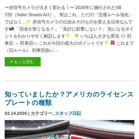
〜赤信号カメラが大きく変わる！〜 2026年に施行されたSB
720（Safer Streets Act）。 実はこれ、ただの「交通ルール強化」
ではなく…
赤信号カメラの仕組みそのものを変える法律なんで
す
「罰金が安くなる？」「免許に影響しない？」 気になるポイ
ントをわかりやすく解説します
いちばん大きな変化
刑
事罰 → 民事罰へ これが今回の最大のポイントです
これまで
（旧ルール） 刑事罰扱い ...
もっと読む
知っていましたか？アメリカのライセンス
プレートの種類
03.14.2026 | カテゴリー,
スタッフ日記