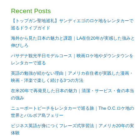
Recent Posts
【トップガン聖地巡礼】サンディエゴのロケ地をレンタカーで
巡るドライブガイド
海外から見た日本の魅力と課題｜LA在住20年が実感した強みと
伸びしろ
パサデナ観光半日モデルコース｜映画ロケ地やダウンタウンを
レンタカーで巡る
英語の勉強が続かない理由｜アメリカ在住者が実践した漫画・
映画・洋楽で楽しく続ける3つの方法
在米20年で再発見した日本の魅力｜清潔・サービス・食の本当
の強み
ニューポートビーチをレンタカーで巡る旅｜The O.C.ロケ地の
世界とバルボア島フェリー
ビジネス英語が身につくフレーズ式学習法｜アメリカ20年の実
体験