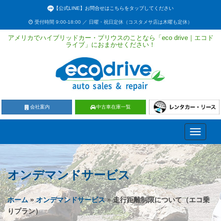
【公式LINE】お問合せはこちらをタップしてください
受付時間 9:00-18:00 ／ 日曜・祝日定休（コスタメサ店は木曜も定休）
アメリカでハイブリッドカー・プリウスのことなら「eco drive｜エコド
ライブ」におまかせください！
会社案内
中古車在庫一覧
Toggle
navigati
オンデマンドサービス
ホーム
»
オンデマンドサービス
» 走行距離制限について（エコ乗
りプラン）