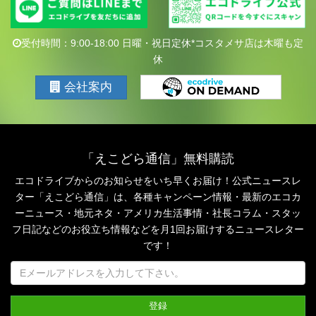
受付時間：9:00-18:00 日曜・祝日定休*コスタメサ店は木曜も定
休
会社案内
「えこどら通信」無料購読
エコドライブからのお知らせをいち早くお届け！公式ニュースレ
ター「えこどら通信」は、
各種キャンペーン情報・最新のエコカ
ーニュース・地元ネタ・アメリカ生活事情・社長コラム・
スタッ
フ日記などのお役立ち情報などを月1回お届けするニュースレター
です！