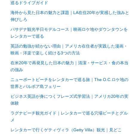
巡るドライブガイド
海外から見た日本の魅力と課題｜LA在住20年が実感した強みと
伸びしろ
パサデナ観光半日モデルコース｜映画ロケ地やダウンタウンを
レンタカーで巡る
英語の勉強が続かない理由｜アメリカ在住者が実践した漫画・
映画・洋楽で楽しく続ける3つの方法
在米20年で再発見した日本の魅力｜清潔・サービス・食の本当
の強み
ニューポートビーチをレンタカーで巡る旅｜The O.C.ロケ地の
世界とバルボア島フェリー
ビジネス英語が身につくフレーズ式学習法｜アメリカ20年の実
体験
ラグナビーチ観光ガイド｜レンタカーで巡る穴場ビーチとグル
メ
レンタカーで行くゲティヴィラ（Getty Villa）観光｜見どこ