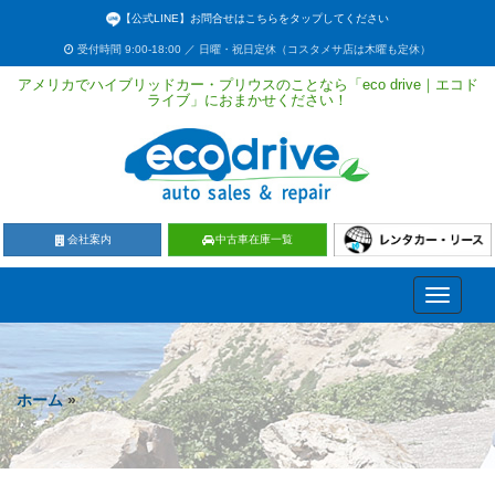
【公式LINE】お問合せはこちらをタップしてください
受付時間 9:00-18:00 ／ 日曜・祝日定休（コスタメサ店は木曜も定休）
アメリカでハイブリッドカー・プリウスのことなら「eco drive｜エコド
ライブ」におまかせください！
会社案内
中古車在庫一覧
Toggle
navigati
ホーム
»