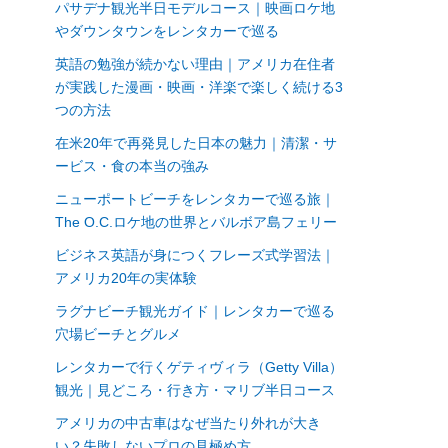
パサデナ観光半日モデルコース｜映画ロケ地
やダウンタウンをレンタカーで巡る
英語の勉強が続かない理由｜アメリカ在住者
が実践した漫画・映画・洋楽で楽しく続ける3
つの方法
在米20年で再発見した日本の魅力｜清潔・サ
ービス・食の本当の強み
ニューポートビーチをレンタカーで巡る旅｜
The O.C.ロケ地の世界とバルボア島フェリー
ビジネス英語が身につくフレーズ式学習法｜
アメリカ20年の実体験
ラグナビーチ観光ガイド｜レンタカーで巡る
穴場ビーチとグルメ
レンタカーで行くゲティヴィラ（Getty Villa）
観光｜見どころ・行き方・マリブ半日コース
アメリカの中古車はなぜ当たり外れが大き
い？失敗しないプロの見極め方