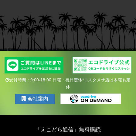
受付時間：9:00-18:00 日曜・祝日定休*コスタメサ店は木曜も定
休
会社案内
「えこどら通信」無料購読