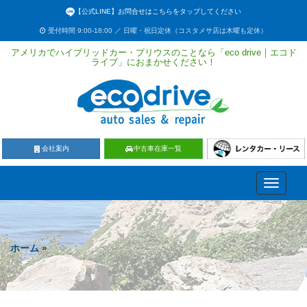
【公式LINE】お問合せはこちらをタップしてください
受付時間 9:00-18:00 ／ 日曜・祝日定休（コスタメサ店は木曜も定休）
アメリカでハイブリッドカー・プリウスのことなら「eco drive｜エコド
ライブ」におまかせください！
会社案内
中古車在庫一覧
Toggle
navigati
ホーム
»