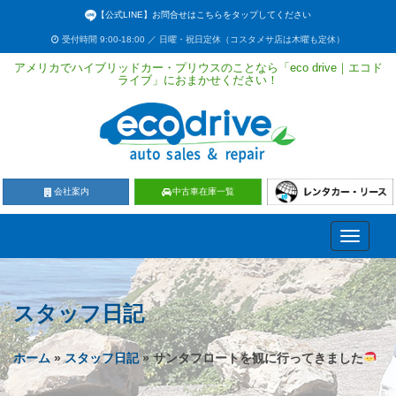
【公式LINE】お問合せはこちらをタップしてください
受付時間 9:00-18:00 ／ 日曜・祝日定休（コスタメサ店は木曜も定休）
アメリカでハイブリッドカー・プリウスのことなら「eco drive｜エコド
ライブ」におまかせください！
会社案内
中古車在庫一覧
Toggle
navigati
スタッフ日記
ホーム
»
スタッフ日記
» サンタフロートを観に行ってきました