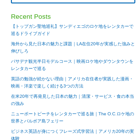
Recent Posts
【トップガン聖地巡礼】サンディエゴのロケ地をレンタカーで
巡るドライブガイド
海外から見た日本の魅力と課題｜LA在住20年が実感した強みと
伸びしろ
パサデナ観光半日モデルコース｜映画ロケ地やダウンタウンを
レンタカーで巡る
英語の勉強が続かない理由｜アメリカ在住者が実践した漫画・
映画・洋楽で楽しく続ける3つの方法
在米20年で再発見した日本の魅力｜清潔・サービス・食の本当
の強み
ニューポートビーチをレンタカーで巡る旅｜The O.C.ロケ地の
世界とバルボア島フェリー
ビジネス英語が身につくフレーズ式学習法｜アメリカ20年の実
体験