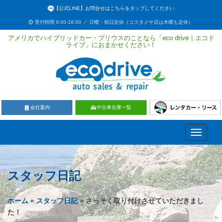
【公式LINE】お問合せはこちらをタップしてください
受付時間 9:00-18:00 ／ 日曜・祝日定休（コスタメサ店は木曜も定休）
アメリカでハイブリッドカー・プリウスのことなら「eco drive｜エコド
ライブ」におまかせください！
会社案内
中古車在庫一覧
Toggle
navigati
スタッフ日記
ホーム
»
スタッフ日記
» さっそく取り付けさせていただきまし
た！