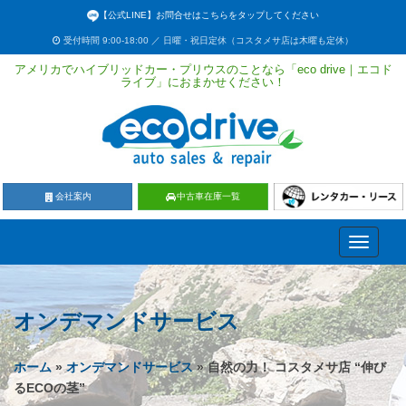
【公式LINE】お問合せはこちらをタップしてください
受付時間 9:00-18:00 ／ 日曜・祝日定休（コスタメサ店は木曜も定休）
アメリカでハイブリッドカー・プリウスのことなら「eco drive｜エコド
ライブ」におまかせください！
会社案内
中古車在庫一覧
Toggle
navigati
オンデマンドサービス
ホーム
»
オンデマンドサービス
» 自然の力！ コスタメサ店 “伸び
るECOの茎”