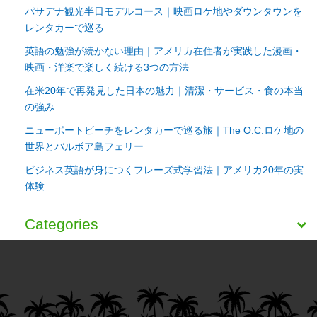
パサデナ観光半日モデルコース｜映画ロケ地やダウンタウンを
レンタカーで巡る
英語の勉強が続かない理由｜アメリカ在住者が実践した漫画・
映画・洋楽で楽しく続ける3つの方法
在米20年で再発見した日本の魅力｜清潔・サービス・食の本当
の強み
ニューポートビーチをレンタカーで巡る旅｜The O.C.ロケ地の
世界とバルボア島フェリー
ビジネス英語が身につくフレーズ式学習法｜アメリカ20年の実
体験
Categories