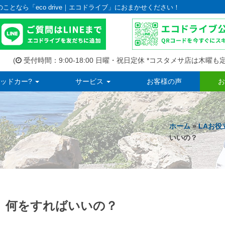
のことなら「eco drive｜エコドライブ」におまかせください！
(
受付時間：9:00-18:00 日曜・祝日定休 *コスタメサ店は木曜も定
ッドカー?
サービス
お客様の声
お
ホーム
»
LAお役
いいの？
。何をすればいいの？