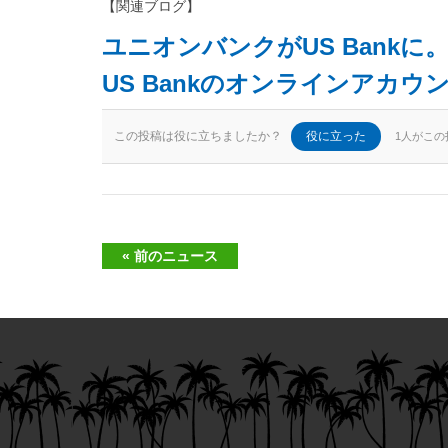
【関連ブログ】
ユニオンバンクがUS Bankに
US Bankのオンラインアカウ
この投稿は役に立ちましたか？
役に立った
1人がこ
« 前のニュース