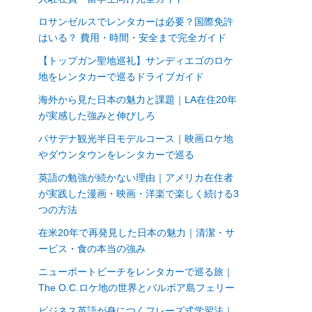
ロサンゼルスでレンタカーは必要？国際免許
はいる？ 費用・時間・安全まで完全ガイド
【トップガン聖地巡礼】サンディエゴのロケ
地をレンタカーで巡るドライブガイド
海外から見た日本の魅力と課題｜LA在住20年
が実感した強みと伸びしろ
パサデナ観光半日モデルコース｜映画ロケ地
やダウンタウンをレンタカーで巡る
英語の勉強が続かない理由｜アメリカ在住者
が実践した漫画・映画・洋楽で楽しく続ける3
つの方法
在米20年で再発見した日本の魅力｜清潔・サ
ービス・食の本当の強み
ニューポートビーチをレンタカーで巡る旅｜
The O.C.ロケ地の世界とバルボア島フェリー
ビジネス英語が身につくフレーズ式学習法｜