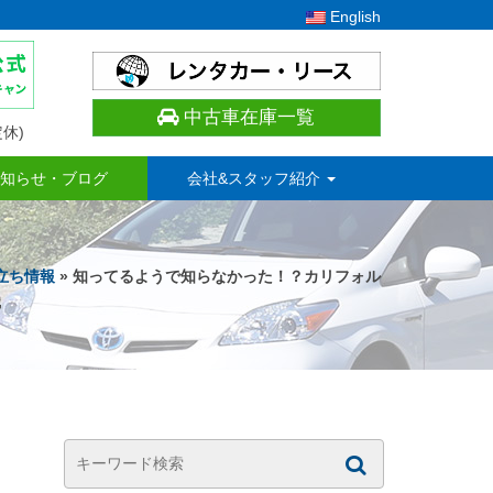
English
中古車在庫一覧
休)
知らせ・ブログ
会社&スタッフ紹介
立ち情報
» 知ってるようで知らなかった！？カリフォル
識