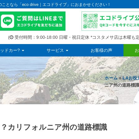
のことなら「eco drive｜エコドライブ」におまかせください！
(
受付時間：9:00-18:00 日曜・祝日定休 *コスタメサ店は木曜も定
ッドカー?
サービス
お客様の声
お
ホーム
»
LAお役
ニア州の道路標
？カリフォルニア州の道路標識