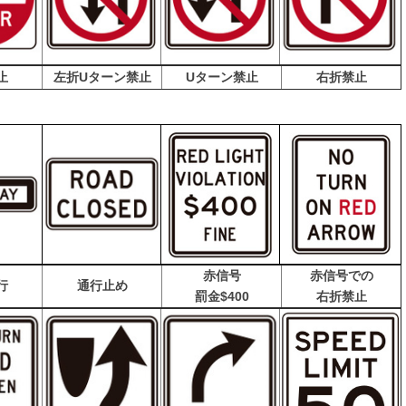
止
左折Uターン禁止
Uターン禁止
右折禁止
赤信号
赤信号での
行
通行止め
罰金$400
右折禁止