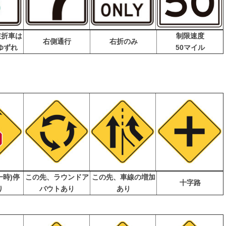
左折車は
制限速度
右側通行
右折のみ
ゆずれ
50マイル
一時)停
この先、ラウンドア
この先、車線の増加
十字路
り
バウトあり
あり