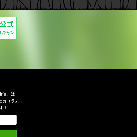
通信」は、
社長コラム・
す！