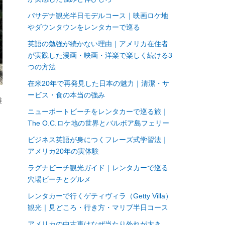
パサデナ観光半日モデルコース｜映画ロケ地
やダウンタウンをレンタカーで巡る
英語の勉強が続かない理由｜アメリカ在住者
が実践した漫画・映画・洋楽で楽しく続ける3
つの方法
在米20年で再発見した日本の魅力｜清潔・サ
ービス・食の本当の強み
難
ニューポートビーチをレンタカーで巡る旅｜
The O.C.ロケ地の世界とバルボア島フェリー
ビジネス英語が身につくフレーズ式学習法｜
アメリカ20年の実体験
ラグナビーチ観光ガイド｜レンタカーで巡る
穴場ビーチとグルメ
レンタカーで行くゲティヴィラ（Getty Villa）
観光｜見どころ・行き方・マリブ半日コース
アメリカの中古車はなぜ当たり外れが大き