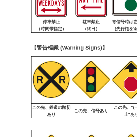
停車禁止
駐車禁止
青信号時は
（時間帯指定）
（終日）
(先行権を)
【警告標識 (Warning Signs)】
この先、鉄道の踏切
この先、"(
この先、信号あり
あり
止"あ