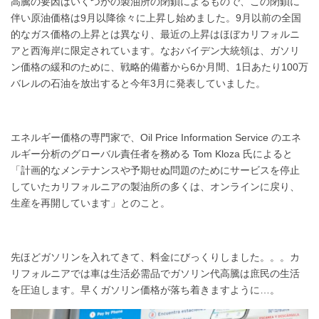
高騰の要因はいくつかの製油所の閉鎖によるもので、この閉鎖に
伴い原油価格は9月以降徐々に上昇し始めました。9月以前の全国
的なガス価格の上昇とは異なり、最近の上昇はほぼカリフォルニ
アと西海岸に限定されています。なおバイデン大統領は、ガソリ
ン価格の緩和のために、戦略的備蓄から6か月間、1日あたり100万
バレルの石油を放出すると今年3月に発表していました。
エネルギー価格の専門家で、Oil Price Information Service のエネ
ルギー分析のグローバル責任者を務める Tom Kloza 氏によると
「計画的なメンテナンスや予期せぬ問題のためにサービスを停止
していたカリフォルニアの製油所の多くは、オンラインに戻り、
生産を再開しています」とのこと。
先ほどガソリンを入れてきて、料金にびっくりしました。。。カ
リフォルニアでは車は生活必需品でガソリン代高騰は庶民の生活
を圧迫します。早くガソリン価格が落ち着きますように…。