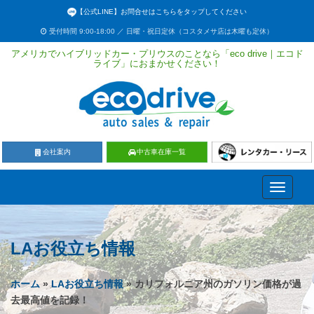
【公式LINE】お問合せはこちらをタップしてください
受付時間 9:00-18:00 ／ 日曜・祝日定休（コスタメサ店は木曜も定休）
アメリカでハイブリッドカー・プリウスのことなら「eco drive｜エコド
ライブ」におまかせください！
会社案内
中古車在庫一覧
Toggle
navigati
LAお役立ち情報
ホーム
»
LAお役立ち情報
» カリフォルニア州のガソリン価格が過
去最高値を記録！