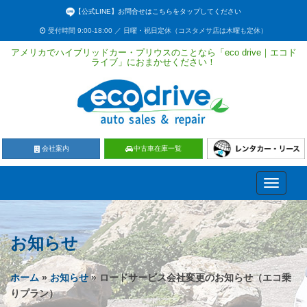
【公式LINE】お問合せはこちらをタップしてください
受付時間 9:00-18:00 ／ 日曜・祝日定休（コスタメサ店は木曜も定休）
アメリカでハイブリッドカー・プリウスのことなら「eco drive｜エコド
ライブ」におまかせください！
会社案内
中古車在庫一覧
Toggle
navigati
お知らせ
ホーム
»
お知らせ
» ロードサービス会社変更のお知らせ（エコ乗
りプラン）