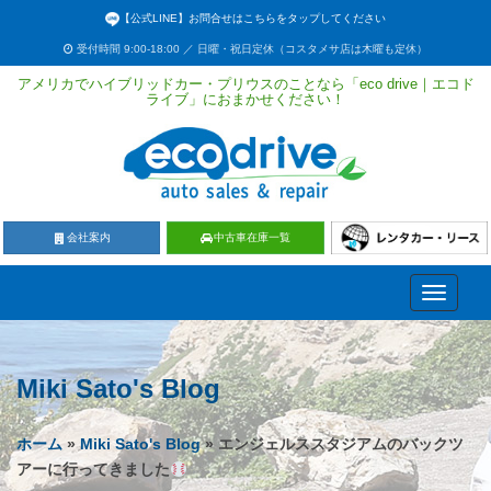
【公式LINE】お問合せはこちらをタップしてください
受付時間 9:00-18:00 ／ 日曜・祝日定休（コスタメサ店は木曜も定休）
アメリカでハイブリッドカー・プリウスのことなら「eco drive｜エコド
ライブ」におまかせください！
会社案内
中古車在庫一覧
Toggle
navigati
Miki Sato's Blog
ホーム
»
Miki Sato's Blog
» エンジェルススタジアムのバックツ
アーに行ってきました