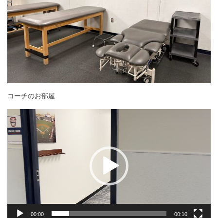
コーチのお部屋
動
画
プ
レ
ー
ヤ
ー
00:00
00:10