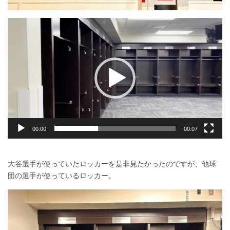
動
画
プ
レ
ー
ヤ
ー
00:00
00:07
大谷選手が使っていたロッカーを是非見たかったのですが、他球
団の選手が使っているロッカー。