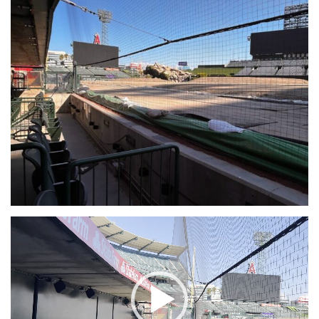
動
画
プ
レ
ー
ヤ