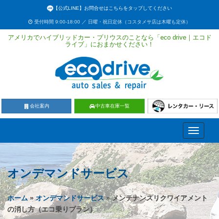
【公式LINE】お問合せはこちらをタップしてください
受付時間 9:00-18:00 ／ 日曜・祝日定休（コスタメサ店は木曜も定休）
アメリカでハイブリッドカー・プリウスのことなら「eco drive｜エコド
ライブ」におまかせください！
会社案内
中古車在庫一覧
Toggle
navigati
オンデマンドサービス
ホーム
»
オンデマンドサービス
» メンテナンスリクワイアメント
の消し方（エコ乗りプラン）