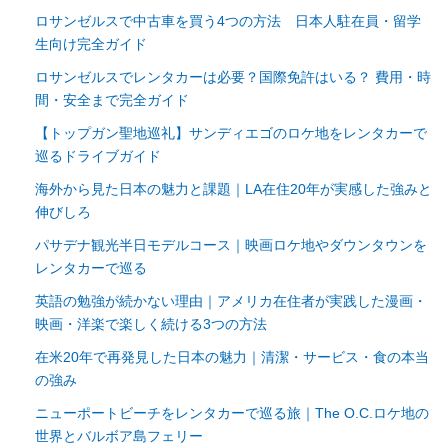
ロサンゼルスで中古車を買う4つの方法 日本人駐在員・留学
生向け完全ガイド
ロサンゼルスでレンタカーは必要？国際免許はいる？ 費用・時
間・安全まで完全ガイド
【トップガン聖地巡礼】サンディエゴのロケ地をレンタカーで
巡るドライブガイド
海外から見た日本の魅力と課題｜LA在住20年が実感した強みと
伸びしろ
パサデナ観光半日モデルコース｜映画ロケ地やダウンタウンを
レンタカーで巡る
英語の勉強が続かない理由｜アメリカ在住者が実践した漫画・
映画・洋楽で楽しく続ける3つの方法
在米20年で再発見した日本の魅力｜清潔・サービス・食の本当
の強み
ニューポートビーチをレンタカーで巡る旅｜The O.C.ロケ地の
世界とバルボア島フェリー