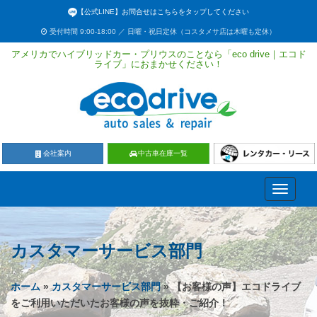
【公式LINE】お問合せはこちらをタップしてください
受付時間 9:00-18:00 ／ 日曜・祝日定休（コスタメサ店は木曜も定休）
アメリカでハイブリッドカー・プリウスのことなら「eco drive｜エコド
ライブ」におまかせください！
会社案内
中古車在庫一覧
Toggle
navigati
カスタマーサービス部門
ホーム
»
カスタマーサービス部門
» 【お客様の声】エコドライブ
をご利用いただいたお客様の声を抜粋・ご紹介！