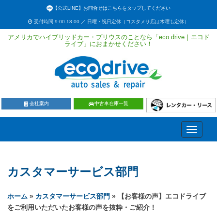
【公式LINE】お問合せはこちらをタップしてください
受付時間 9:00-18:00 ／ 日曜・祝日定休（コスタメサ店は木曜も定休）
アメリカでハイブリッドカー・プリウスのことなら「eco drive｜エコド
ライブ」におまかせください！
会社案内
中古車在庫一覧
Toggle
navigati
カスタマーサービス部門
ホーム
»
カスタマーサービス部門
» 【お客様の声】エコドライブ
をご利用いただいたお客様の声を抜粋・ご紹介！