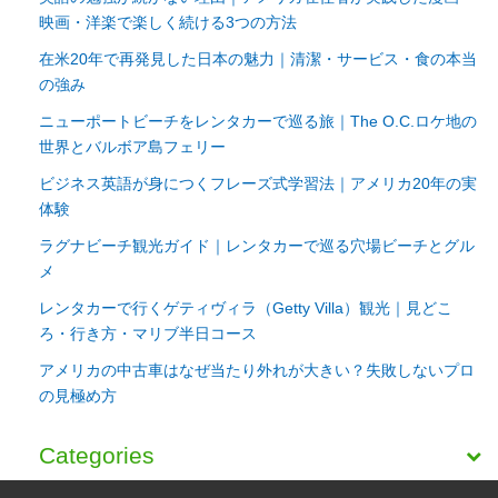
映画・洋楽で楽しく続ける3つの方法
在米20年で再発見した日本の魅力｜清潔・サービス・食の本当
の強み
ニューポートビーチをレンタカーで巡る旅｜The O.C.ロケ地の
世界とバルボア島フェリー
ビジネス英語が身につくフレーズ式学習法｜アメリカ20年の実
体験
ラグナビーチ観光ガイド｜レンタカーで巡る穴場ビーチとグル
メ
レンタカーで行くゲティヴィラ（Getty Villa）観光｜見どこ
ろ・行き方・マリブ半日コース
アメリカの中古車はなぜ当たり外れが大きい？失敗しないプロ
の見極め方
Categories