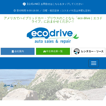
【公式LINE】お問合せはこちらをタップしてください
受付時間 9:00-18:00 ／ 日曜・祝日定休（コスタメサ店は木曜も定休）
アメリカでハイブリッドカー・プリウスのことなら「eco drive｜エコド
ライブ」におまかせください！
会社案内
中古車在庫一覧
Toggle
navigati
ホーム
»