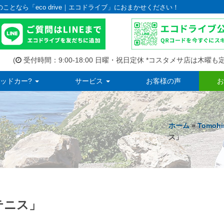
のことなら「eco drive｜エコドライブ」におまかせください！
(
受付時間：9:00-18:00 日曜・祝日定休 *コスタメサ店は木曜も定
ッドカー?
サービス
お客様の声
お
ホーム
»
Tomohir
ス」
テニス」