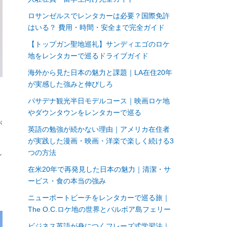
ロサンゼルスでレンタカーは必要？国際免許
はいる？ 費用・時間・安全まで完全ガイド
【トップガン聖地巡礼】サンディエゴのロケ
地をレンタカーで巡るドライブガイド
海外から見た日本の魅力と課題｜LA在住20年
が実感した強みと伸びしろ
パサデナ観光半日モデルコース｜映画ロケ地
やダウンタウンをレンタカーで巡る
が
英語の勉強が続かない理由｜アメリカ在住者
が実践した漫画・映画・洋楽で楽しく続ける3
つの方法
シ
在米20年で再発見した日本の魅力｜清潔・サ
ービス・食の本当の強み
ニューポートビーチをレンタカーで巡る旅｜
The O.C.ロケ地の世界とバルボア島フェリー
ビジネス英語が身につくフレーズ式学習法｜