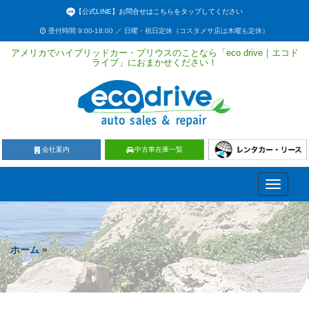
【公式LINE】お問合せはこちらをタップしてください
受付時間 9:00-18:00 ／ 日曜・祝日定休（コスタメサ店は木曜も定休）
アメリカでハイブリッドカー・プリウスのことなら「eco drive｜エコド
ライブ」におまかせください！
会社案内
中古車在庫一覧
Toggle
navigati
ホーム
»