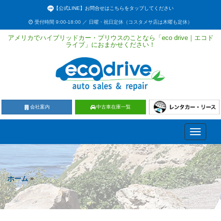
【公式LINE】お問合せはこちらをタップしてください
受付時間 9:00-18:00 ／ 日曜・祝日定休（コスタメサ店は木曜も定休）
アメリカでハイブリッドカー・プリウスのことなら「eco drive｜エコド
ライブ」におまかせください！
会社案内
中古車在庫一覧
Toggle
navigati
ホーム
»