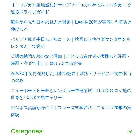
【トップガン聖地巡礼】サンディエゴのロケ地をレンタカーで
巡るドライブガイド
海外から見た日本の魅力と課題｜LA在住20年が実感した強みと
伸びしろ
パサデナ観光半日モデルコース｜映画ロケ地やダウンタウンを
レンタカーで巡る
英語の勉強が続かない理由｜アメリカ在住者が実践した漫画・
映画・洋楽で楽しく続ける3つの方法
在米20年で再発見した日本の魅力｜清潔・サービス・食の本当
の強み
ニューポートビーチをレンタカーで巡る旅｜The O.C.ロケ地の
世界とバルボア島フェリー
ビジネス英語が身につくフレーズ式学習法｜アメリカ20年の実
体験
Categories