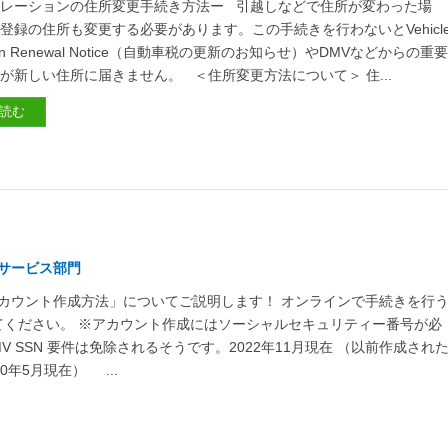
レーションの住所変更手続き方法ー 引越しなどで住所が変わった場
登録の住所も変更する必要があります。この手続きを行わないとVehicl
ation Renewal Notice（自動車税の更新のお知らせ）やDMVなどからの重
が新しい住所に届きません。 ＜住所変更方法について＞ 住...
読む
サービス部門
アカウント作成方法」についてご説明します！ オンラインで手続きを行
ください。 ※アカウント作成にはソーシャルセキュリティー番号が必
 SSN 要件は免除されるそうです。2022年11月現在 （以前作成され
年5月現在） ...