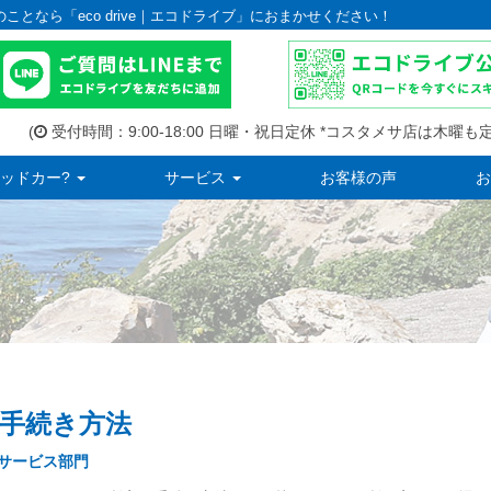
のことなら「eco drive｜エコドライブ」におまかせください！
(
受付時間：9:00-18:00 日曜・祝日定休 *コスタメサ店は木曜も定
ッドカー?
サービス
お客様の声
お
手続き方法
サービス部門