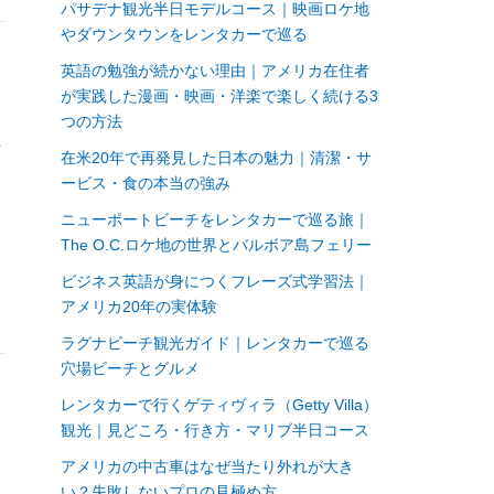
パサデナ観光半日モデルコース｜映画ロケ地
やダウンタウンをレンタカーで巡る
英語の勉強が続かない理由｜アメリカ在住者
が実践した漫画・映画・洋楽で楽しく続ける3
つの方法
ト
在米20年で再発見した日本の魅力｜清潔・サ
ョ
ービス・食の本当の強み
ニューポートビーチをレンタカーで巡る旅｜
）
The O.C.ロケ地の世界とバルボア島フェリー
ビジネス英語が身につくフレーズ式学習法｜
アメリカ20年の実体験
ラグナビーチ観光ガイド｜レンタカーで巡る
穴場ビーチとグルメ
レンタカーで行くゲティヴィラ（Getty Villa）
観光｜見どころ・行き方・マリブ半日コース
アメリカの中古車はなぜ当たり外れが大き
い？失敗しないプロの見極め方