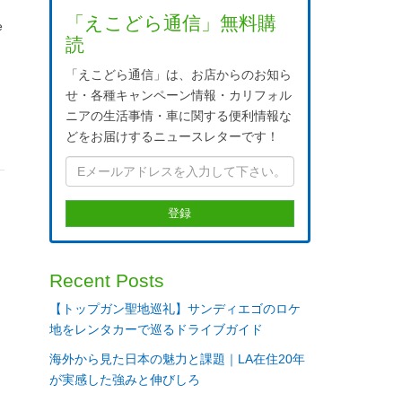
「えこどら通信」無料購
e
読
要
「えこどら通信」は、お店からのお知ら
せ・各種キャンペーン情報・カリフォル
ニアの生活事情・車に関する便利情報な
どをお届けするニュースレターです！
う
Recent Posts
【トップガン聖地巡礼】サンディエゴのロケ
た
地をレンタカーで巡るドライブガイド
海外から見た日本の魅力と課題｜LA在住20年
が実感した強みと伸びしろ