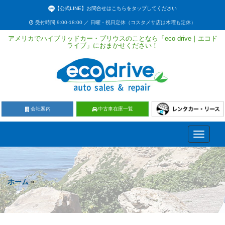
【公式LINE】お問合せはこちらをタップしてください
受付時間 9:00-18:00 ／ 日曜・祝日定休（コスタメサ店は木曜も定休）
アメリカでハイブリッドカー・プリウスのことなら「eco drive｜エコド
ライブ」におまかせください！
会社案内
中古車在庫一覧
Toggle
navigati
ホーム
»