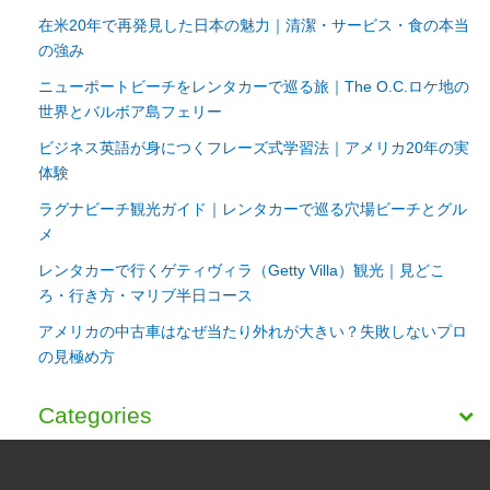
在米20年で再発見した日本の魅力｜清潔・サービス・食の本当
の強み
ニューポートビーチをレンタカーで巡る旅｜The O.C.ロケ地の
世界とバルボア島フェリー
ビジネス英語が身につくフレーズ式学習法｜アメリカ20年の実
体験
ラグナビーチ観光ガイド｜レンタカーで巡る穴場ビーチとグル
メ
レンタカーで行くゲティヴィラ（Getty Villa）観光｜見どこ
ろ・行き方・マリブ半日コース
アメリカの中古車はなぜ当たり外れが大きい？失敗しないプロ
の見極め方
Categories