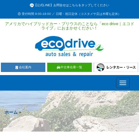
【公式LINE】お問合せはこちらをタップしてください
受付時間 9:00-18:00 ／ 日曜・祝日定休（コスタメサ店は木曜も定休）
アメリカでハイブリッドカー・プリウスのことなら「eco drive｜エコド
ライブ」におまかせください！
会社案内
中古車在庫一覧
Toggle
navigati
ホーム
»