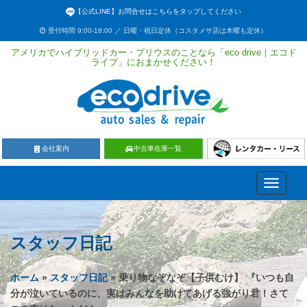
【公式LINE】お問合せはこちらをタップしてください
受付時間 9:00-18:00 ／ 日曜・祝日定休（コスタメサ店は木曜も定休）
アメリカでハイブリッドカー・プリウスのことなら「eco drive｜エコド
ライブ」におまかせください！
会社案内
中古車在庫一覧
Toggle
navigati
スタッフ日記
ホーム
»
スタッフ日記
» 乗り物なぞなぞ【子供むけ】 『いつも自
分が泣いているのに、実はみんなを助けてあげる強がり君！さて