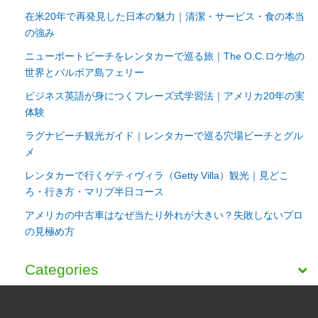
在米20年で再発見した日本の魅力｜清潔・サービス・食の本当
の強み
ニューポートビーチをレンタカーで巡る旅｜The O.C.ロケ地の
世界とバルボア島フェリー
ビジネス英語が身につくフレーズ式学習法｜アメリカ20年の実
体験
ラグナビーチ観光ガイド｜レンタカーで巡る穴場ビーチとグル
メ
レンタカーで行くゲティヴィラ（Getty Villa）観光｜見どこ
ろ・行き方・マリブ半日コース
アメリカの中古車はなぜ当たり外れが大きい？失敗しないプロ
の見極め方
Categories