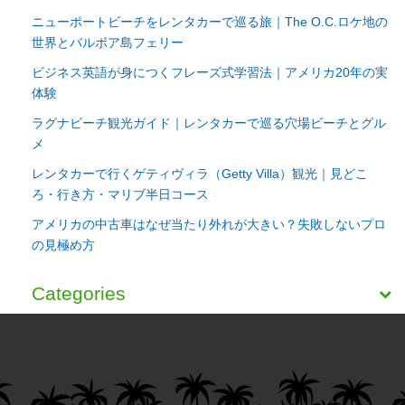
ニューポートビーチをレンタカーで巡る旅｜The O.C.ロケ地の
世界とバルボア島フェリー
ビジネス英語が身につくフレーズ式学習法｜アメリカ20年の実
体験
ラグナビーチ観光ガイド｜レンタカーで巡る穴場ビーチとグル
メ
レンタカーで行くゲティヴィラ（Getty Villa）観光｜見どこ
ろ・行き方・マリブ半日コース
アメリカの中古車はなぜ当たり外れが大きい？失敗しないプロ
の見極め方
Categories