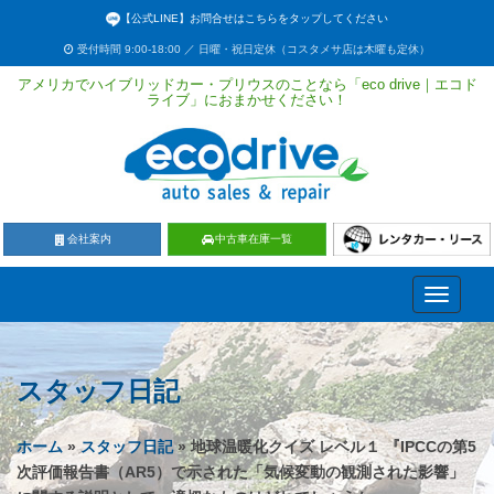
【公式LINE】お問合せはこちらをタップしてください
受付時間 9:00-18:00 ／ 日曜・祝日定休（コスタメサ店は木曜も定休）
アメリカでハイブリッドカー・プリウスのことなら「eco drive｜エコド
ライブ」におまかせください！
会社案内
中古車在庫一覧
Toggle
navigati
スタッフ日記
ホーム
»
スタッフ日記
» 地球温暖化クイズ レベル１ 『IPCCの第5
次評価報告書（AR5）で示された「気候変動の観測された影響」