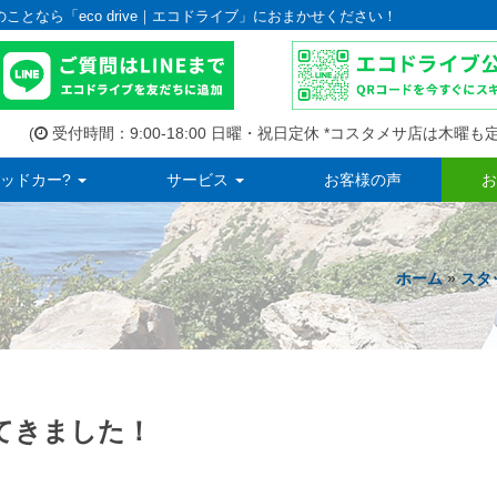
のことなら「eco drive｜エコドライブ」におまかせください！
(
受付時間：9:00-18:00 日曜・祝日定休 *コスタメサ店は木曜も定
ッドカー?
サービス
お客様の声
お
ホーム
»
スタ
に行ってきました！