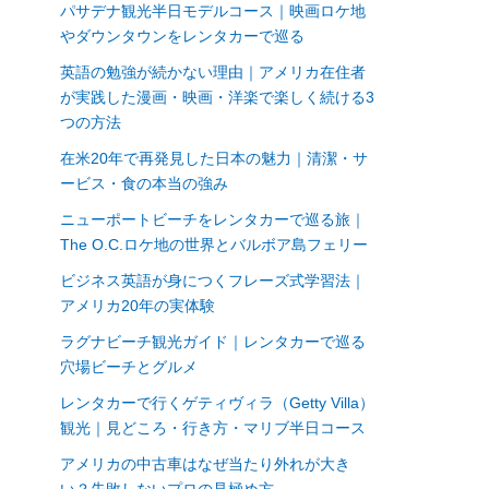
パサデナ観光半日モデルコース｜映画ロケ地
やダウンタウンをレンタカーで巡る
英語の勉強が続かない理由｜アメリカ在住者
が実践した漫画・映画・洋楽で楽しく続ける3
つの方法
在米20年で再発見した日本の魅力｜清潔・サ
ービス・食の本当の強み
く
ニューポートビーチをレンタカーで巡る旅｜
The O.C.ロケ地の世界とバルボア島フェリー
ビジネス英語が身につくフレーズ式学習法｜
アメリカ20年の実体験
ラグナビーチ観光ガイド｜レンタカーで巡る
穴場ビーチとグルメ
レンタカーで行くゲティヴィラ（Getty Villa）
観光｜見どころ・行き方・マリブ半日コース
アメリカの中古車はなぜ当たり外れが大き
い？失敗しないプロの見極め方