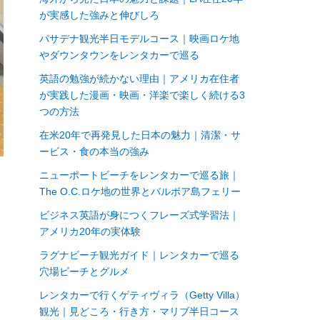
が実感した強みと伸びしろ
パサデナ観光半日モデルコース｜映画ロケ地
やダウンタウンをレンタカーで巡る
英語の勉強が続かない理由｜アメリカ在住者
が実践した漫画・映画・洋楽で楽しく続ける3
つの方法
在米20年で再発見した日本の魅力｜清潔・サ
ービス・食の本当の強み
ニューポートビーチをレンタカーで巡る旅｜
。
The O.C.ロケ地の世界とバルボア島フェリー
も
ビジネス英語が身につくフレーズ式学習法｜
アメリカ20年の実体験
ラグナビーチ観光ガイド｜レンタカーで巡る
穴場ビーチとグルメ
レンタカーで行くゲティヴィラ（Getty Villa）
観光｜見どころ・行き方・マリブ半日コース