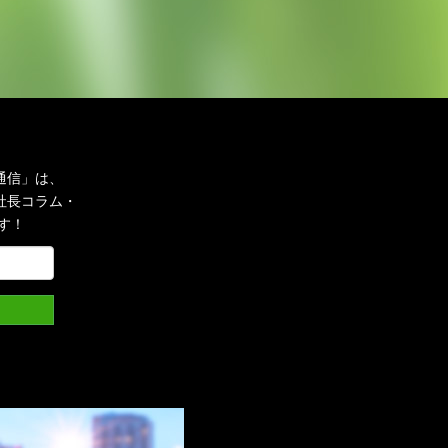
通信」は、
社長コラム・
す！