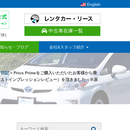
English
中古車在庫一覧
休)
知らせ・ブログ
会社&スタッフ紹介
フ日記
» Prius Primeをご購入いただいたお客様から乗
ーストインプレッションレビュー）を頂きました ※原