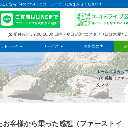
のことなら「eco drive｜エコドライブ」におまかせください！
(
受付時間：9:00-18:00 日曜・祝日定休 *コスタメサ店は木曜も定
ッドカー?
サービス
お客様の声
お
ホーム
»
スタッ
った感想（ファ
文ママ
ただいたお客様から乗った感想（ファーストイ