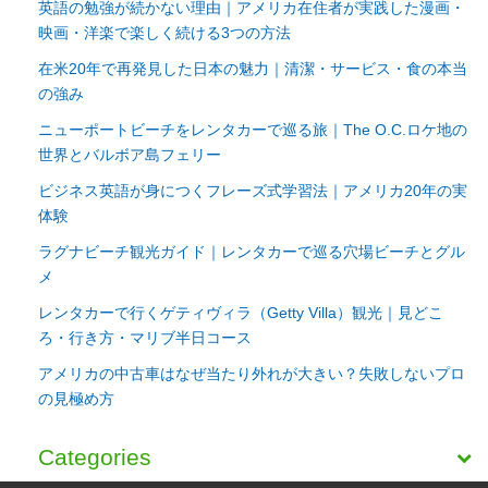
英語の勉強が続かない理由｜アメリカ在住者が実践した漫画・
映画・洋楽で楽しく続ける3つの方法
在米20年で再発見した日本の魅力｜清潔・サービス・食の本当
の強み
ニューポートビーチをレンタカーで巡る旅｜The O.C.ロケ地の
世界とバルボア島フェリー
ビジネス英語が身につくフレーズ式学習法｜アメリカ20年の実
体験
ラグナビーチ観光ガイド｜レンタカーで巡る穴場ビーチとグル
メ
レンタカーで行くゲティヴィラ（Getty Villa）観光｜見どこ
ろ・行き方・マリブ半日コース
アメリカの中古車はなぜ当たり外れが大きい？失敗しないプロ
の見極め方
Categories