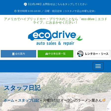
【公式LINE】お問合せはこちらをタップしてください
受付時間 9:00-18:00 ／ 日曜・祝日定休（コスタメサ店は木曜も定休）
アメリカでハイブリッドカー・プリウスのことなら「eco drive｜エコド
ライブ」におまかせください！
会社案内
中古車在庫一覧
Toggle
navigati
スタッフ日記
ホーム
»
スタッフ日記
» 月曜日だけオープンのラーメン屋さん