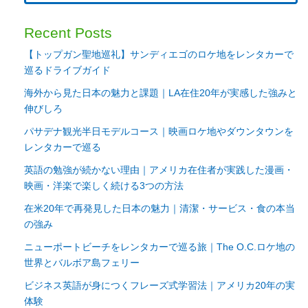
Recent Posts
【トップガン聖地巡礼】サンディエゴのロケ地をレンタカーで
巡るドライブガイド
海外から見た日本の魅力と課題｜LA在住20年が実感した強みと
伸びしろ
パサデナ観光半日モデルコース｜映画ロケ地やダウンタウンを
レンタカーで巡る
英語の勉強が続かない理由｜アメリカ在住者が実践した漫画・
映画・洋楽で楽しく続ける3つの方法
在米20年で再発見した日本の魅力｜清潔・サービス・食の本当
の強み
ニューポートビーチをレンタカーで巡る旅｜The O.C.ロケ地の
世界とバルボア島フェリー
ビジネス英語が身につくフレーズ式学習法｜アメリカ20年の実
体験