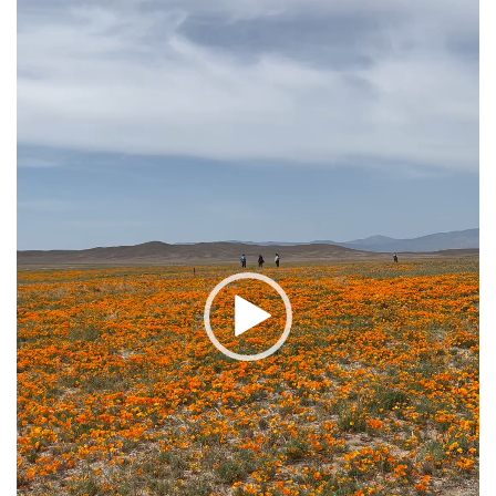
ー
ヤ
ー