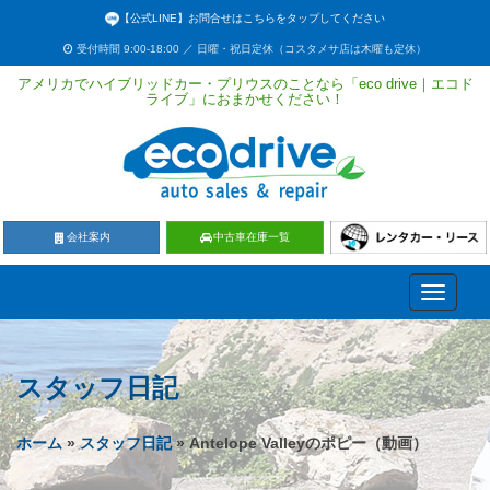
【公式LINE】お問合せはこちらをタップしてください
受付時間 9:00-18:00 ／ 日曜・祝日定休（コスタメサ店は木曜も定休）
アメリカでハイブリッドカー・プリウスのことなら「eco drive｜エコド
ライブ」におまかせください！
会社案内
中古車在庫一覧
Toggle
navigati
スタッフ日記
ホーム
»
スタッフ日記
» Antelope Valleyのポピー（動画）