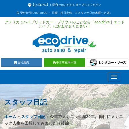
【公式LINE】お問合せはこちらをタップしてください
受付時間 9:00-18:00 ／ 日曜・祝日定休（コスタメサ店は木曜も定休）
アメリカでハイブリッドカー・プリウスのことなら「eco drive｜エコド
ライブ」におまかせください！
会社案内
中古車在庫一覧
Toggle
navigati
スタッフ日記
ホーム
»
スタッフ日記
» 今年でメカニック歴20年。節目にメカニ
ック人生を回想してみました（後編）