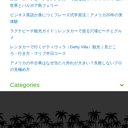
世界とバルボア島フェリー
ビジネス英語が身につくフレーズ式学習法｜アメリカ20年の実
体験
ラグナビーチ観光ガイド｜レンタカーで巡る穴場ビーチとグル
メ
レンタカーで行くゲティヴィラ（Getty Villa）観光｜見どこ
ろ・行き方・マリブ半日コース
アメリカの中古車はなぜ当たり外れが大きい？失敗しないプロ
の見極め方
Categories