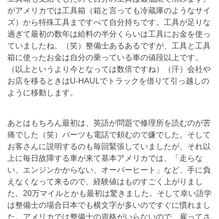
がアメリカでは工具箱（箱と言っても冷蔵庫のようなサイ
ズ）から特殊工具まですべて自分持ちです。工具が足りな
過ぎて最初の数年は給料の半分くらい
は工具にお金を
使っ
ていましたね。（笑）整備士あるあるですが、工具と工具
箱に使ったお金は自分の乗っている車の値段以上です。
（以上というより今となっては数倍ですね）（汗）会社や
お店を移るときはU-HAULでトラックを借りて引っ越しの
ように移動します。
あとはもちろん最初は、
英語が問題で修理所を読むのが苦
痛でした（笑）
パーツも電話で頼むので嫌でした。そして
お客さんに説明するのも毎回緊張していましたが、
それ以
上に毎日故障する車が来て基本アメリカでは、「走らな
い、
エンジンかからない、オーバーヒート」など、
手に負
えなくなって来るので、経験値はものすごく上がりまし
た。
20万マイルとかも最初は驚きました。
そして幸い語学
は整備士の場合日本でも横文字が多いのですぐに慣
れまし
た。アメリカでは整備士の資格がいらないので、
雇ってさ