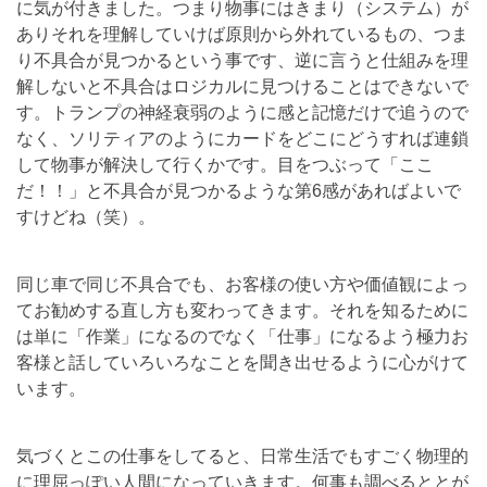
に気が付きました。つまり物事にはきまり（
システム）が
ありそれを理解していけば原則から外れているもの、
つま
り不具合が見つかるという事です、
逆に言うと仕組みを理
解しないと不具合はロジカルに見つけること
はできないで
す。
トランプの神経衰弱のように感と記憶だけで追うので
なく、
ソリティアのようにカードをどこにどうすれば連鎖
して物事が解決
して行くかです。目をつぶって「ここ
だ！！」
と不具合が見つかるような第6感があればよいで
すけどね（笑）。
同じ車で同じ不具合でも、
お客様の使い方や価値観によっ
てお勧めする直し方も変わってきま
す。それを知るために
は単に「作業」になるのでなく「仕事」
になるよう極力お
客様と話していろいろなことを聞き出せるように
心がけて
います。
気づくとこの仕事をしてると、
日常生活でもすごく物理的
に理屈っぽい人間になっていきます。
何事も調べるととが