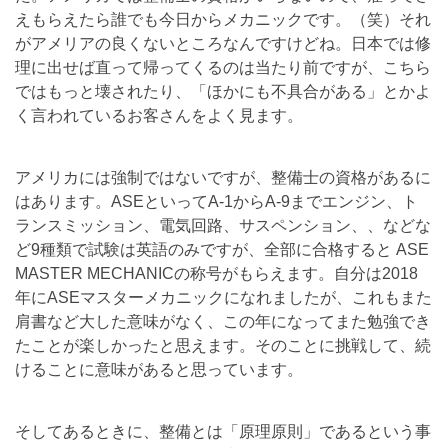
えもらえたら誰でも今日からメカニックです。（笑）
それ
がアメリアの良くないところなんですけどね。
日本では修
理に出せば直って帰ってくるのは当たり前ですが、
こちら
ではもっと壊されたり、「ほかにも不具合がある」
とかよ
く言われているお客さんをよく見ます。
アメリカには強制ではないですが、
整備士の資格があるに
はあります。ASEといってA-1からA-
9までエンジン、ト
ランスミッション、電気回路、
サスペンション、、などな
ど9種類で試験は英語のみですが、
全部に合格すると ASE
MASTER MECHANICの称号がもらえます。自分は2018
年にASEマスターメカニックになれましたが、
これもまた
肩書など大した意味がなく、
この年になってまた勉強でき
たことが楽しかったと思えます。
そのことに挑戦して、続
けることに意味があると思っています。
そしてあるときに、整備とは「原理原則」
であるという事