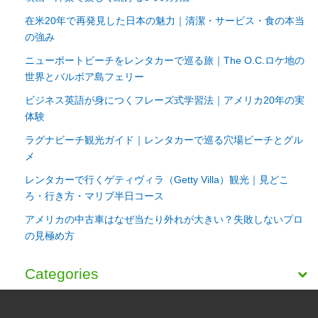
在米20年で再発見した日本の魅力｜清潔・サービス・食の本当
の強み
ニューポートビーチをレンタカーで巡る旅｜The O.C.ロケ地の
世界とバルボア島フェリー
ビジネス英語が身につくフレーズ式学習法｜アメリカ20年の実
体験
ラグナビーチ観光ガイド｜レンタカーで巡る穴場ビーチとグル
メ
レンタカーで行くゲティヴィラ（Getty Villa）観光｜見どこ
ろ・行き方・マリブ半日コース
アメリカの中古車はなぜ当たり外れが大きい？失敗しないプロ
の見極め方
Categories