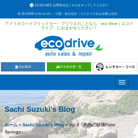
【公式LINE】お問合せはこちらをタップしてください
受付時間 9:00-18:00 ／ 日曜・祝日定休（コスタメサ店は木曜も定休）
アメリカでハイブリッドカー・プリウスのことなら「eco drive｜エコド
ライブ」におまかせください！
会社案内
中古車在庫一覧
Toggle
navigati
Sachi Suzuki's Blog
ホーム
»
Sachi Suzuki's Blog
» Vol.8「灼熱の砂漠Palm
Springs」