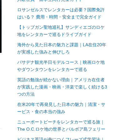
ロサンゼルスでレンタカーは必要？国際免許
はいる？ 費用・時間・安全まで完全ガイド
【トップガン聖地巡礼】サンディエゴのロケ
地をレンタカーで巡るドライブガイド
海外から見た日本の魅力と課題｜LA在住20年
が実感した強みと伸びしろ
パサデナ観光半日モデルコース｜映画ロケ地
やダウンタウンをレンタカーで巡る
英語の勉強が続かない理由｜アメリカ在住者
が実践した漫画・映画・洋楽で楽しく続ける3
つの方法
在米20年で再発見した日本の魅力｜清潔・サ
ービス・食の本当の強み
ニューポートビーチをレンタカーで巡る旅｜
The O.C.ロケ地の世界とバルボア島フェリー
ビジネス英語が身につくフレーズ式学習法｜