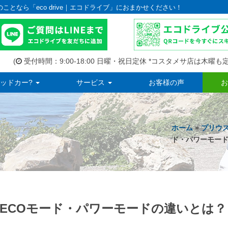
のことなら「eco drive｜エコドライブ」におまかせください！
(
受付時間：9:00-18:00 日曜・祝日定休 *コスタメサ店は木曜も定
ッドカー?
サービス
お客様の声
お
ホーム
»
プリウ
ド・パワーモー
ECOモード・パワーモードの違いとは？